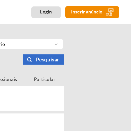
Login
Inserir anúncio
rio
Pesquisar
issionais
Particular
...