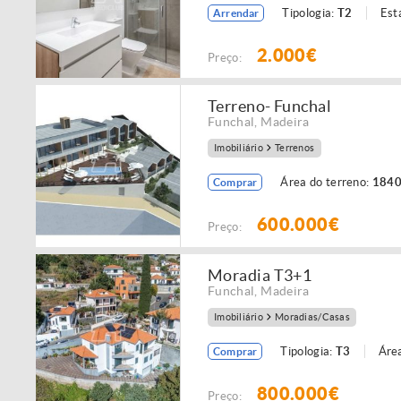
Tipologia:
T2
Est
Arrendar
2.000€
Preço:
Terreno- Funchal
Funchal
,
Madeira
Imobiliário
Terrenos
Área do terreno:
1840
Comprar
600.000€
Preço:
Moradia T3+1
Funchal
,
Madeira
Imobiliário
Moradias/Casas
Tipologia:
T3
Área
Comprar
800.000€
Preço: