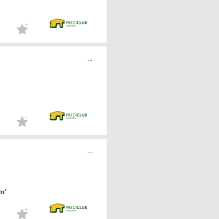
...
...
m²