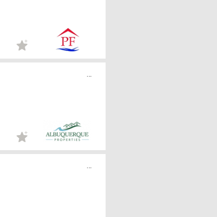
...
...