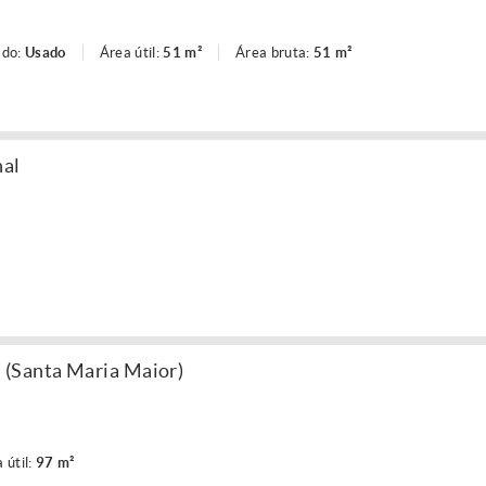
ado:
Usado
Área útil:
51 m²
Área bruta:
51 m²
hal
(Santa Maria Maior)
 útil:
97 m²