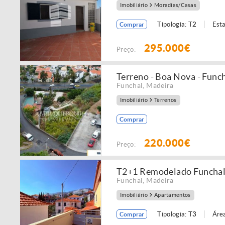
Imobiliário
Moradias/Casas
Tipologia:
T2
Est
Comprar
295.000€
Preço:
Terreno - Boa Nova - Func
Funchal
,
Madeira
Imobiliário
Terrenos
Comprar
220.000€
Preço:
T2+1 Remodelado Funchal 
Funchal
,
Madeira
Imobiliário
Apartamentos
Tipologia:
T3
Área
Comprar