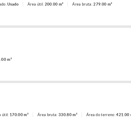
ado:
Usado
Área útil:
200.00 m²
Área bruta:
279.00 m²
.00 m²
 útil:
170.00 m²
Área bruta:
330.80 m²
Área do terreno:
421.00 