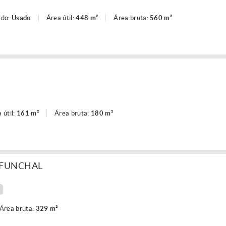
ado:
Usado
Área útil:
448 m²
Área bruta:
560 m²
 útil:
161 m²
Área bruta:
180 m²
 FUNCHAL
Área bruta:
329 m²