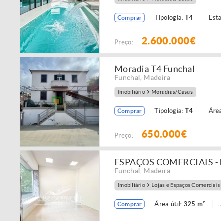
Tipologia:
T4
Est
Comprar
2.600.000€
Preço:
Moradia T4 Funchal
Funchal
,
Madeira
Imobiliário
Moradias/Casas
Tipologia:
T4
Área
Comprar
650.000€
Preço:
ESPAÇOS COMERCIAIS -
Funchal
,
Madeira
Imobiliário
Lojas e Espaços Comerciais
Área útil:
325 m²
Comprar