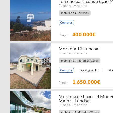
Terreno para construção M
Funchal
,
Madeira
Imobiliário
Terrenos
Comprar
400.000€
Preço:
Moradia T3 Funchal
Funchal
,
Madeira
Imobiliário
Moradias/Casas
Tipologia:
T3
Est
Comprar
1.650.000€
Preço:
Moradia de Luxo T4 Modern
Maior - Funchal
Funchal
,
Madeira
Imobiliário
Moradias/Casas