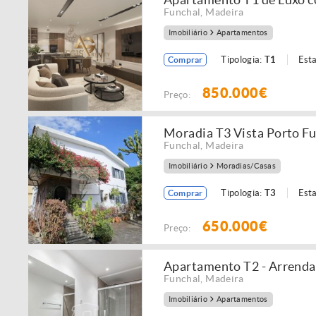
Funchal
,
Madeira
Imobiliário
Apartamentos
Tipologia:
T1
Est
Comprar
850.000€
Preço:
Moradia T3 Vista Porto F
Funchal
,
Madeira
Imobiliário
Moradias/Casas
Tipologia:
T3
Est
Comprar
650.000€
Preço:
Apartamento T2 - Arrend
Funchal
,
Madeira
Imobiliário
Apartamentos