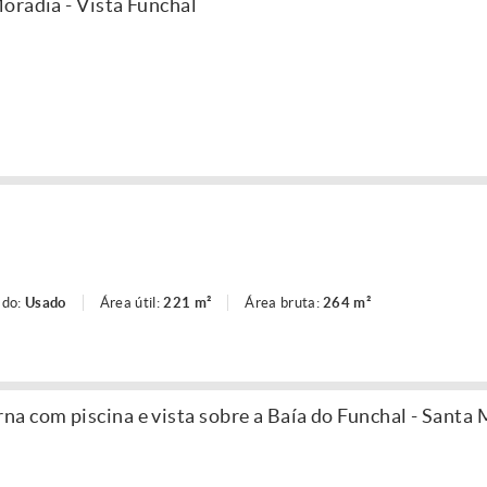
oradia - Vista Funchal
ado:
Usado
Área útil:
221 m²
Área bruta:
264 m²
a com piscina e vista sobre a Baía do Funchal - Santa 