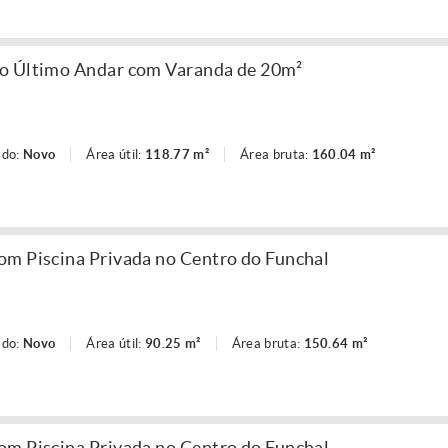
o Último Andar com Varanda de 20m²
ado:
Novo
Área útil:
118.77 m²
Área bruta:
160.04 m²
om Piscina Privada no Centro do Funchal
ado:
Novo
Área útil:
90.25 m²
Área bruta:
150.64 m²
om Piscina Privada no Centro do Funchal