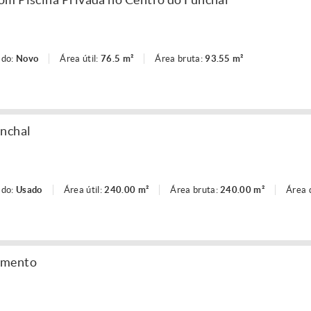
ado:
Novo
Área útil:
76.5 m²
Área bruta:
93.55 m²
unchal
ado:
Usado
Área útil:
240.00 m²
Área bruta:
240.00 m²
Área 
amento