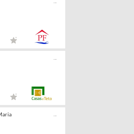
...
...
Maria
...