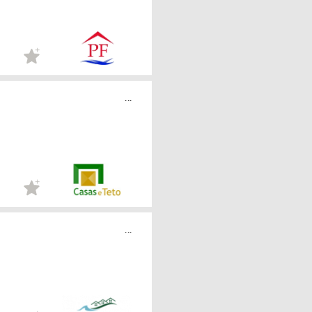
...
...