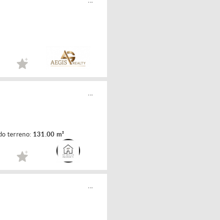
...
do terreno:
131.00 m²
...