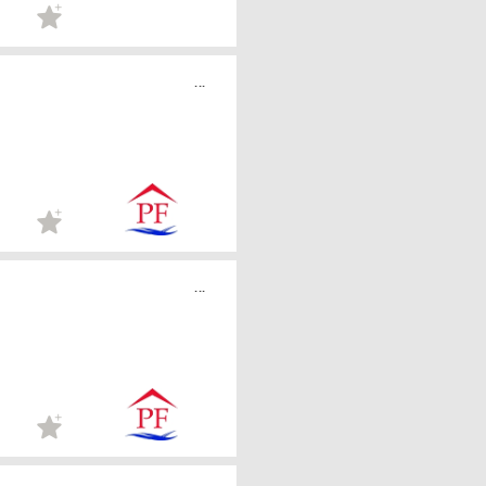
...
...