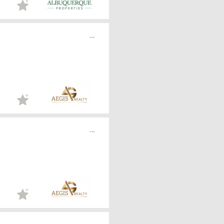
...
...
...