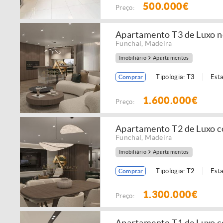
500.000€
Preço:
Apartamento T3 de Luxo n
Funchal
,
Madeira
Imobiliário
Apartamentos
Tipologia:
T3
Est
Comprar
1.600.000€
Preço:
Apartamento T2 de Luxo c
Funchal
,
Madeira
Imobiliário
Apartamentos
Tipologia:
T2
Est
Comprar
1.300.000€
Preço:
Apartamento T1 de Luxo c