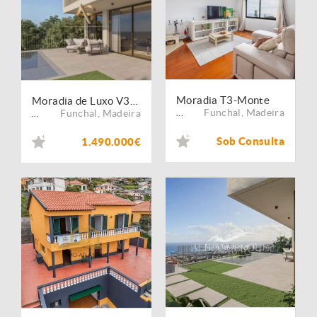
Moradia T3-Monte
Moradia de Luxo V3+1 com Piscina e Vista Panorâmica sobre Funchal
Funchal
,
Madeira
Funchal
,
Madeira
...
...
Sob Consulta
1.490.000€