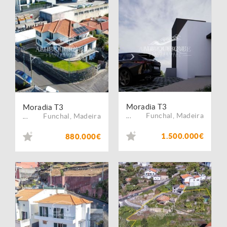
Moradia T3
Moradia T3
Funchal
,
Madeira
Funchal
,
Madeira
...
...
1.500.000€
880.000€