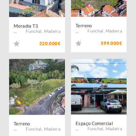
Terreno
Moradia T3
Funchal
,
Madeira
Funchal
,
Madeira
...
...
599.000€
320.000€
Espaço Comercial
Terreno
Funchal
,
Madeira
Funchal
,
Madeira
...
...