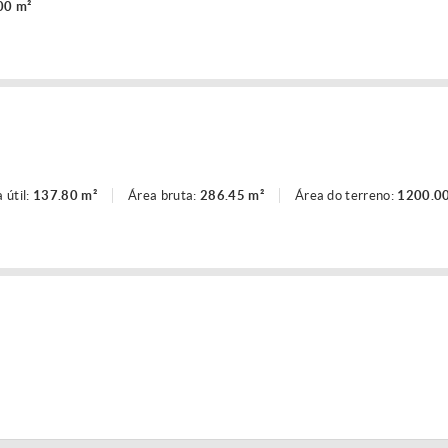
00 m²
 útil:
137.80 m²
Área bruta:
286.45 m²
Área do terreno:
1200.00