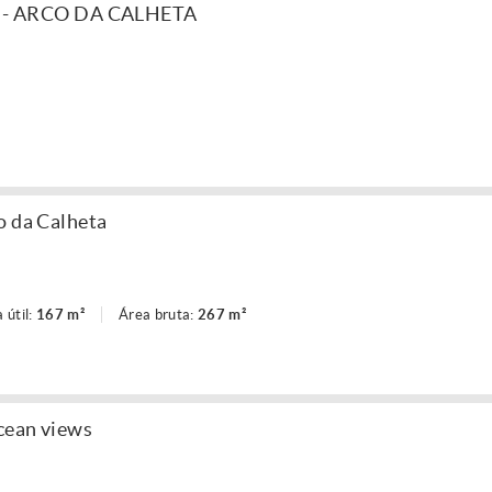
- ARCO DA CALHETA
o da Calheta
 útil:
167 m²
Área bruta:
267 m²
ocean views