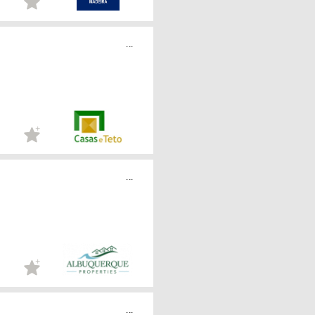
...
...
...