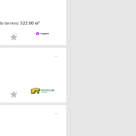
do terreno:
522.00 m²
...
...