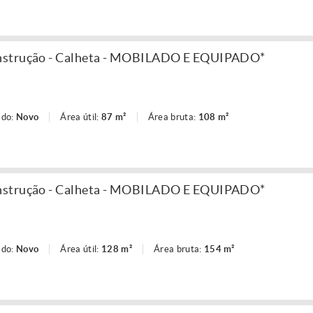
nstrução - Calheta - MOBILADO E EQUIPADO*
ado:
Novo
Área útil:
87 m²
Área bruta:
108 m²
nstrução - Calheta - MOBILADO E EQUIPADO*
ado:
Novo
Área útil:
128 m²
Área bruta:
154 m²