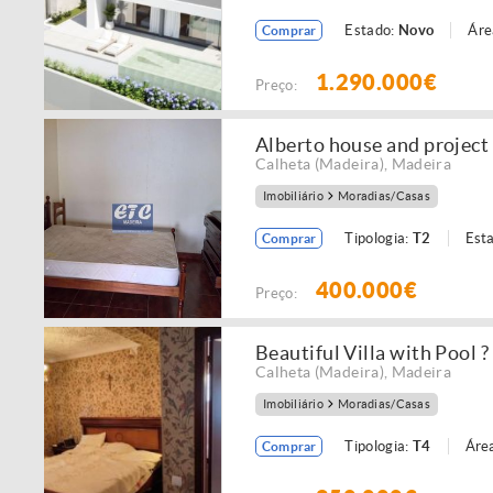
Estado:
Novo
Áre
Comprar
1.290.000€
Preço:
Alberto house and project
Calheta (Madeira)
,
Madeira
Imobiliário
Moradias/Casas
Tipologia:
T2
Est
Comprar
400.000€
Preço:
Beautiful Villa with Pool 
Calheta (Madeira)
,
Madeira
Imobiliário
Moradias/Casas
Tipologia:
T4
Área
Comprar