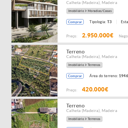
Calheta (Madeira)
,
Madeira
Imobiliário
Moradias/Casas
Tipologia:
T3
Est
Comprar
2.950.000€
Preço:
Nego
Terreno
Calheta (Madeira)
,
Madeira
Imobiliário
Terrenos
Área do terreno:
1946
Comprar
420.000€
Preço:
Terreno
Calheta (Madeira)
,
Madeira
Imobiliário
Terrenos