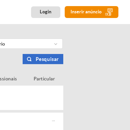
Login
Inserir anúncio
rio
Pesquisar
issionais
Particular
...