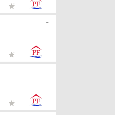
...
...