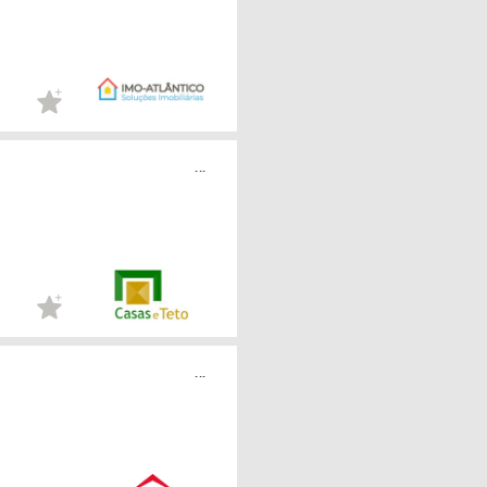
...
...