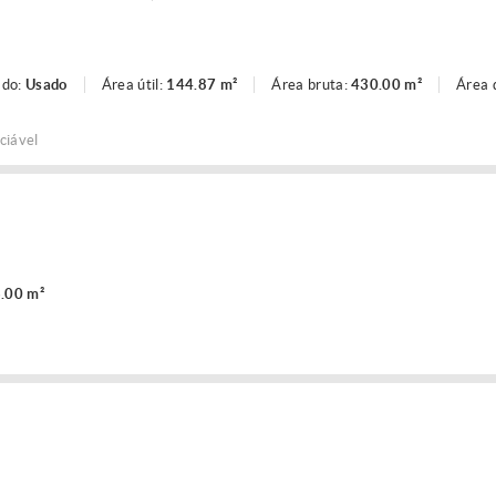
ado:
Usado
Área útil:
144.87 m²
Área bruta:
430.00 m²
Área 
ciável
.00 m²