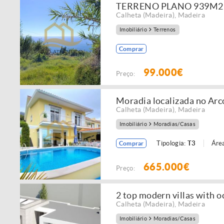
TERRENO PLANO 939M2 
Calheta (Madeira)
,
Madeira
Imobiliário
Terrenos
Comprar
99.000€
Preço:
Moradia localizada no Arc
Calheta (Madeira)
,
Madeira
Imobiliário
Moradias/Casas
Tipologia:
T3
Área
Comprar
665.000€
Preço:
2 top modern villas with 
Calheta (Madeira)
,
Madeira
Imobiliário
Moradias/Casas