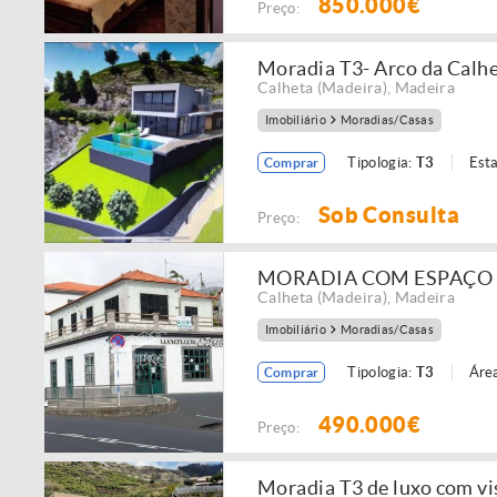
850.000€
Preço:
Moradia T3- Arco da Calh
Calheta (Madeira)
,
Madeira
Imobiliário
Moradias/Casas
Tipologia:
T3
Est
Comprar
Sob Consulta
Preço:
MORADIA COM ESPAÇO 
Calheta (Madeira)
,
Madeira
Imobiliário
Moradias/Casas
Tipologia:
T3
Área
Comprar
490.000€
Preço:
Moradia T3 de luxo com vi