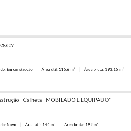
Legacy
ado:
Em construção
Área útil:
115.6 m²
Área bruta:
193.15 m²
nstrução - Calheta - MOBILADO E EQUIPADO*
ado:
Novo
Área útil:
144 m²
Área bruta:
192 m²