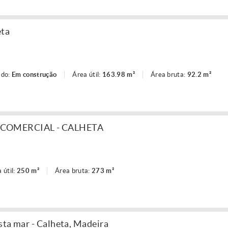
eta
ado:
Em construção
Área útil:
163.98 m²
Área bruta:
92.2 m²
COMERCIAL - CALHETA
 útil:
250 m²
Área bruta:
273 m²
sta mar - Calheta, Madeira