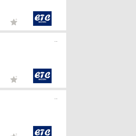
...
...