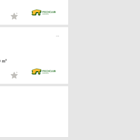
...
 m²