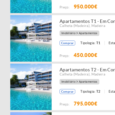
950.000€
Preço:
Apartamentos T1 - Em Co
Calheta (Madeira)
,
Madeira
Imobiliário
Apartamentos
Tipologia:
T1
Est
Comprar
450.000€
Preço:
Apartamentos T2 - Em Co
Calheta (Madeira)
,
Madeira
Imobiliário
Apartamentos
Tipologia:
T2
Est
Comprar
795.000€
Preço: