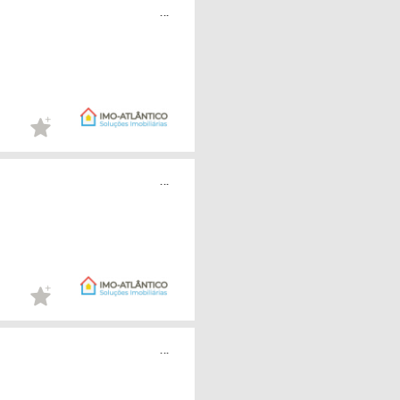
...
...
...