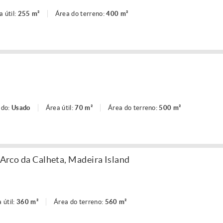
a útil:
255 m²
Área do terreno:
400 m²
ado:
Usado
Área útil:
70 m²
Área do terreno:
500 m²
? Arco da Calheta, Madeira Island
 útil:
360 m²
Área do terreno:
560 m²