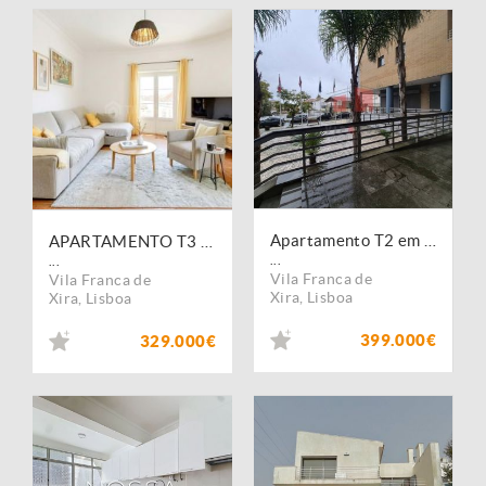
Apartamento T2 em Vila Franca de Xira
APARTAMENTO T3 REMODELADO | CENTRO DE VILA FRANCA DE XIRA
...
...
Vila Franca de
Vila Franca de
Xira
,
Lisboa
Xira
,
Lisboa
399.000€
329.000€