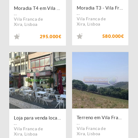
Moradia T3 - Vila Franca de Xira (VFX098)
Moradia T4 em Vila Franca de Xira (VFX103)
...
...
Vila Franca de
Vila Franca de
Xira
,
Lisboa
Xira
,
Lisboa
580.000€
295.000€
Terreno em Vila Franca de Xira (VFX064)
Loja para venda localizada em Vila Franca de Xira
...
...
Vila Franca de
Vila Franca de
Xira
,
Lisboa
Xira
,
Lisboa