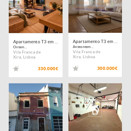
Apartamento T3 em Vila Franca de Xira (VFX135)
Apartamento T3 em Vila Franca de Xira (VFX136)
Anteontem...
Ontem...
Vila Franca de
Vila Franca de
Xira
,
Lisboa
Xira
,
Lisboa
300.000€
330.000€