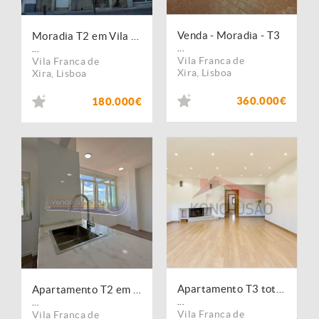
Venda - Moradia - T3
Moradia T2 em Vila Franca de Xira (VFX090)
...
...
Vila Franca de
Vila Franca de
Xira
,
Lisboa
Xira
,
Lisboa
360.000€
180.000€
Apartamento T3 totalmente remodelado em Vila Franca de Xira
Apartamento T2 em Vila Franca de Xira (VFX134)
...
...
Vila Franca de
Vila Franca de