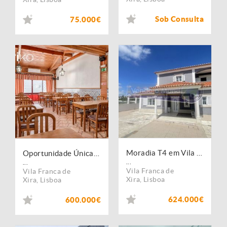
Sob Consulta
75.000€
Moradia T4 em Vila Franca de Xira (VFX104)
Oportunidade Única: Prédio Comercial com 423m² no Coração de Vila Franca de Xira
...
...
Vila Franca de
Vila Franca de
Xira
,
Lisboa
Xira
,
Lisboa
624.000€
600.000€