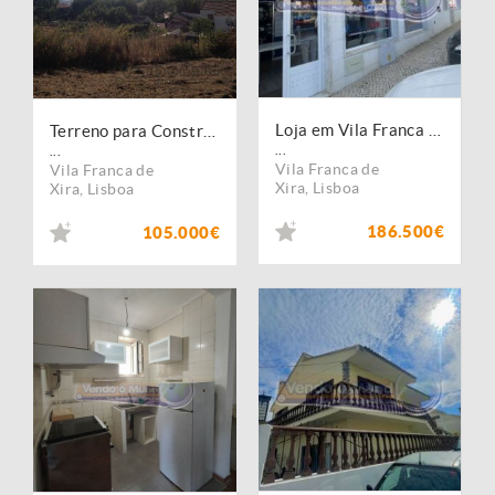
Loja em Vila Franca de Xira (VFX108)
Terreno para Construção em Vila Franca de Xira 88.000? (VFX011)
...
...
Vila Franca de
Vila Franca de
Xira
,
Lisboa
Xira
,
Lisboa
186.500€
105.000€