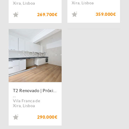
Xira
,
Lisboa
Xira
,
Lisboa
359.000€
269.700€
T2 Renovado | Próximo da Estação | Vila Franca de Xira
...
Vila Franca de
Xira
,
Lisboa
290.000€