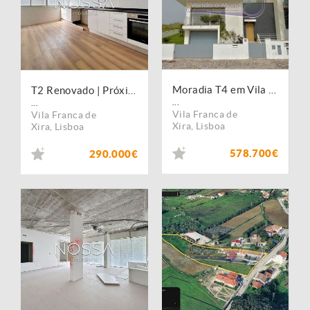
Moradia T4 em Vila Franca de Xira (VFX130)
T2 Renovado | Próximo da Estação | Vila Franca de Xira
...
...
Vila Franca de
Vila Franca de
Xira
,
Lisboa
Xira
,
Lisboa
578.700€
290.000€