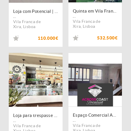
Quinta em Vila Franca de Xira (VFX129)
Loja com Potencial | 74 m² | Vila Franca de Xira
...
...
Vila Franca de
Vila Franca de
Xira
,
Lisboa
Xira
,
Lisboa
532.500€
110.000€
Espaço Comercial Amplo em Vila Franca de Xira
Loja para trespasse no centro de Vila Franca de Xira
...
...
Vila Franca de
Vila Franca de
Xira
,
Lisboa
Xira
,
Lisboa