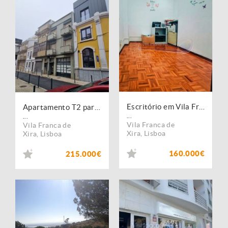
Escritório em Vila Franca de Xira (VFX112)
Apartamento T2 para remodelação
...
...
Vila Franca de
Vila Franca de
Xira
,
Lisboa
Xira
,
Lisboa
160.000€
215.000€