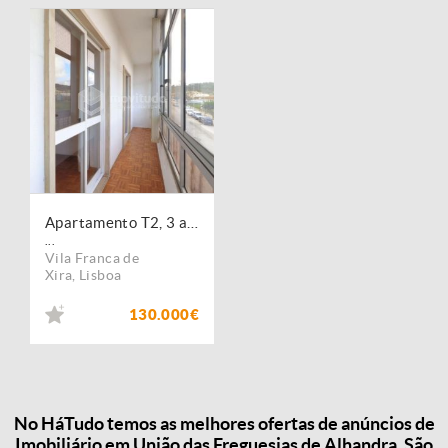
Apartamento T2, 3 assoalhadas, para venda em Alhandra
...
Vila Franca de
Xira
,
Lisboa
130.000€
No HáTudo temos as melhores ofertas de anúncios de
Imobiliário em União das Freguesias de Alhandra, São