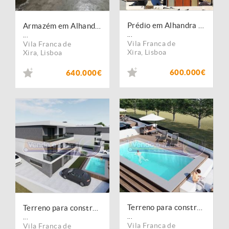
Prédio em Alhandra (ALH026)
Armazém em Alhandra (ALH029)
...
...
Vila Franca de
Vila Franca de
Xira
,
Lisboa
Xira
,
Lisboa
600.000€
640.000€
Terreno para construção em Vila Franca de Xira (VFX081)
Terreno para construção em Vila Franca de Xira (VFX082)
...
...
Vila Franca de
Vila Franca de