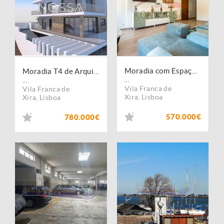
Moradia com Espaço Comercial - Alhandra
Moradia T4 de Arquitetura Contemporânea | Projeto Aprovado | Piscina, Rooftop e Vista Tejo
...
...
Vila Franca de
Vila Franca de
Xira
,
Lisboa
Xira
,
Lisboa
570.000€
780.000€