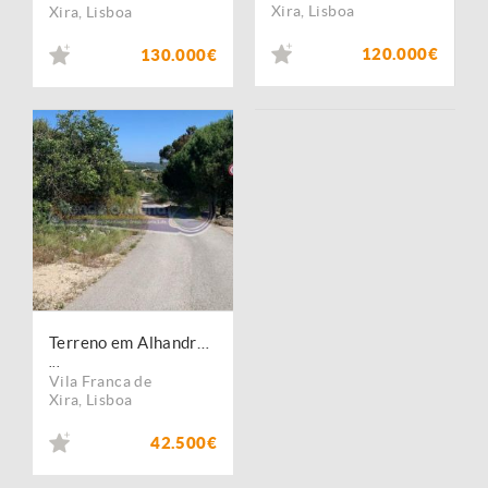
Xira
,
Lisboa
Xira
,
Lisboa
120.000€
130.000€
Terreno em Alhandra (ALH017)
...
Vila Franca de
Xira
,
Lisboa
42.500€