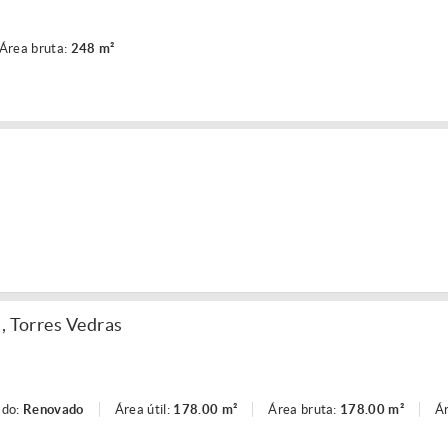
Área bruta:
248 m²
, Torres Vedras
ado:
Renovado
Área útil:
178.00 m²
Área bruta:
178.00 m²
Ár