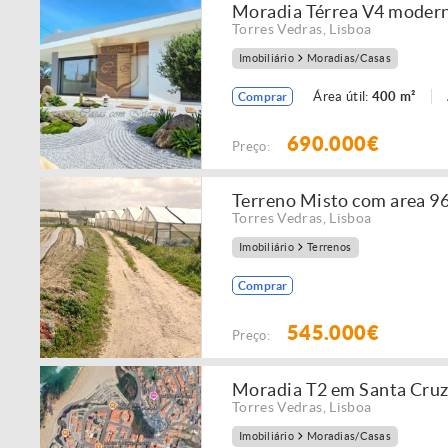
Moradia Térrea V4 modern
Torres Vedras
,
Lisboa
Imobiliário
Moradias/Casas
Área útil:
400 m²
Comprar
690.000€
Preço:
Terreno Misto com area 968
Torres Vedras
,
Lisboa
Imobiliário
Terrenos
Comprar
545.000€
Preço:
Moradia T2 em Santa Cru
Torres Vedras
,
Lisboa
Imobiliário
Moradias/Casas