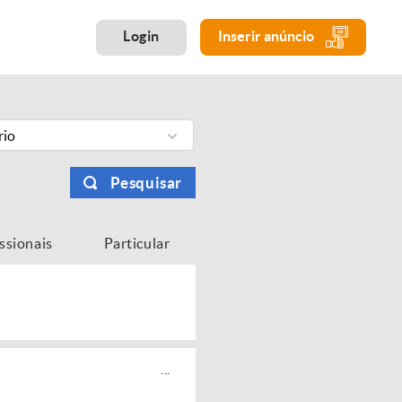
Login
Inserir anúncio
rio
Pesquisar
issionais
Particular
...