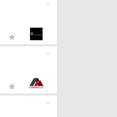
...
...
...