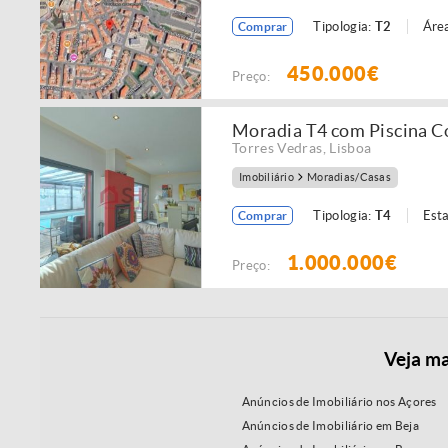
Tipologia:
T2
Área
Comprar
450.000€
Preço:
Moradia T4 com Piscina Co
Torres Vedras
,
Lisboa
Imobiliário
Moradias/Casas
Tipologia:
T4
Est
Comprar
1.000.000€
Preço:
Veja ma
Anúncios de Imobiliário nos Açores
Anúncios de Imobiliário em Beja