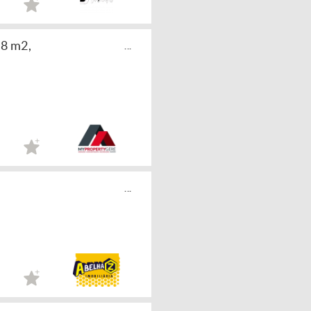
8 m2,
...
...