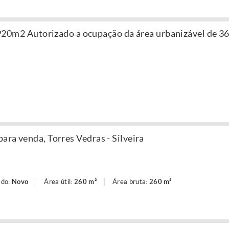
m2 Autorizado a ocupação da área urbanizável de 36
para venda, Torres Vedras - Silveira
ado:
Novo
Área útil:
260 m²
Área bruta:
260 m²