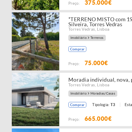
375.000€
Preço:
*TERRENO MISTO com 1920
Silveira, Torres Vedras
Torres Vedras
,
Lisboa
Imobiliário
Terrenos
Comprar
75.000€
Preço:
Moradia individual, nova, 
Torres Vedras
,
Lisboa
Imobiliário
Moradias/Casas
Tipologia:
T3
Est
Comprar
665.000€
Preço: