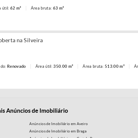
 útil:
62 m²
Área bruta:
63 m²
berta na Silveira
ado:
Renovado
Área útil:
350.00 m²
Área bruta:
513.00 m²
Ár
is Anúncios de Imobiliário
Anúncios de Imobiliário em Aveiro
Anúncios de Imobiliário em Braga