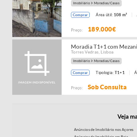
Imobiliário
Moradias/Casas
Área útil:
108 m²
Comprar
189.000€
Preço:
Moradia T1+1 com Mezanino
Torres Vedras
,
Lisboa
Imobiliário
Moradias/Casas
Tipologia:
T1+1
Á
Comprar
Sob Consulta
Preço:
Veja ma
Anúncios de Imobiliário nos Açores
Anúncios de Imobiliário em Beja