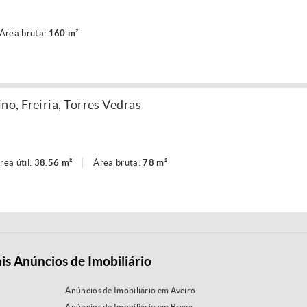
Área bruta:
160 m²
, Freiria, Torres Vedras
rea útil:
38.56 m²
Área bruta:
78 m²
is Anúncios de Imobiliário
Anúncios de Imobiliário em Aveiro
Anúncios de Imobiliário em Braga