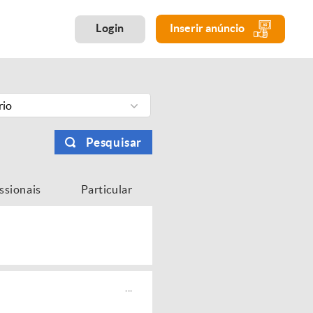
Login
Inserir anúncio
rio
Pesquisar
issionais
Particular
...