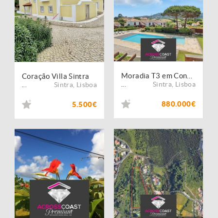
Moradia T3 em Condomínio Privado à venda em Sintra
Coração Villa Sintra
Sintra
,
Lisboa
Sintra
,
Lisboa
...
...
880.000€
5.500€