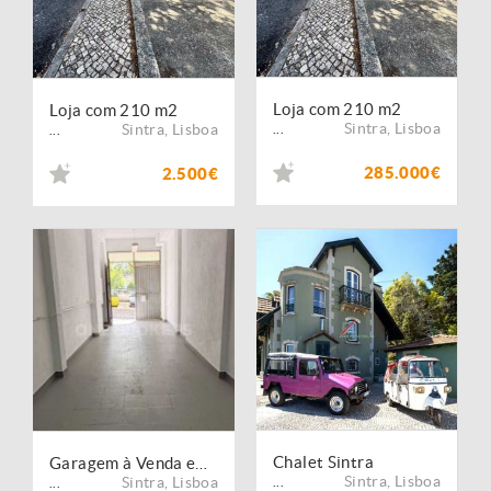
Loja com 210 m2
Loja com 210 m2
Sintra
,
Lisboa
Sintra
,
Lisboa
...
...
285.000€
2.500€
Chalet Sintra
Garagem à Venda em Agualva - Sintra
Sintra
,
Lisboa
Sintra
,
Lisboa
...
...