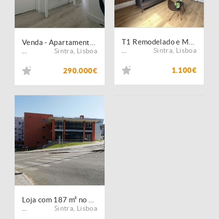
T1 Remodelado e Mobilado | 5 min da Estação | Cacém
Venda - Apartamento - T2
Sintra
,
Lisboa
Sintra
,
Lisboa
...
...
1.100€
290.000€
Loja com 187 m² no Centro Domingos Jardo, em Cacém
Sintra
,
Lisboa
...