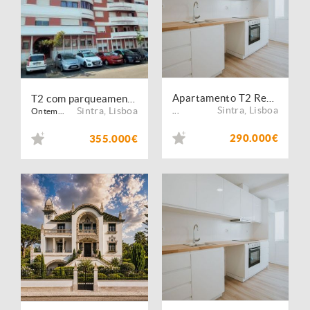
Apartamento T2 Remodelado à Venda em Agualva-Cacém
T2 com parqueamento- Na rua cidade do Faro Algueirão Mem Martins
Sintra
,
Lisboa
Sintra
,
Lisboa
...
Ontem...
290.000€
355.000€