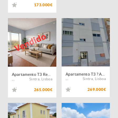
173.000€
Apartamento T3 ? Agualva Cacém (Rc)
Apartamento T3 Remodelado, em Agualva/ Cacém
Sintra
,
Lisboa
Sintra
,
Lisboa
...
...
269.000€
265.000€