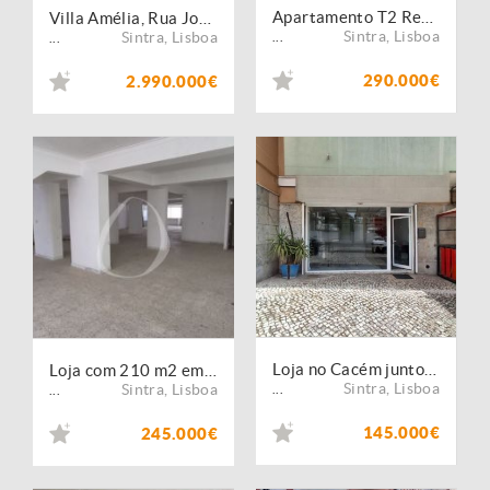
Apartamento T2 Remodelado à Venda em Agualva-Cacém
Villa Amélia, Rua José Antunes dos Santos 14/16, Sintra
Sintra
,
Lisboa
Sintra
,
Lisboa
...
...
290.000€
2.990.000€
Loja no Cacém junto à Avenida dos Bons Amigos
Loja com 210 m2 em Agualva
Sintra
,
Lisboa
Sintra
,
Lisboa
...
...
145.000€
245.000€