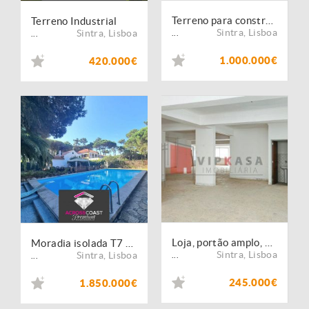
Terreno para construção em São Pedro de Penaferrim, Sintra
Terreno Industrial
Sintra
,
Lisboa
Sintra
,
Lisboa
...
...
1.000.000€
420.000€
Loja, portão amplo, bons acessos
Moradia isolada T7 com + 3 T2 a 2 min da Praia
Sintra
,
Lisboa
Sintra
,
Lisboa
...
...
245.000€
1.850.000€