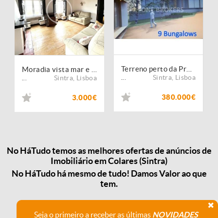
Terreno perto da Praia das Maçãs
Moradia vista mar e serra
Sintra
,
Lisboa
Sintra
,
Lisboa
...
...
380.000€
3.000€
No HáTudo temos as melhores ofertas de anúncios de
Imobiliário em Colares (Sintra)
No HáTudo há mesmo de tudo! Damos Valor ao que
tem.
Seja o primeiro a receber as últimas
NOVIDADES