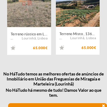
Terreno Misto , 13600m2 Lourinha, Miragaia
Terreno rústico em Lourinhã
Lourinhã
,
Lisboa
Lourinhã
,
Lisboa
...
...
65.000€
65.000€
No HáTudo temos as melhores ofertas de anúncios de
Imobiliário em União das Freguesias de Miragaia e
Marteleira (Lourinhã)
No HáTudo há mesmo de tudo! Damos Valor ao que
tem.