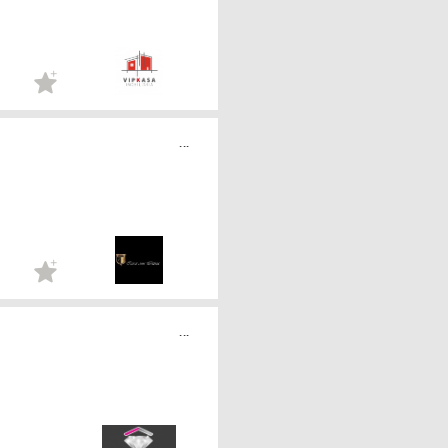
...
...