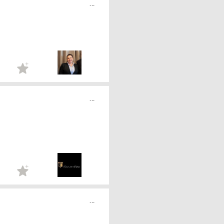
...
...
...