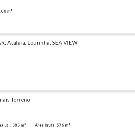
.00 m²
R, Atalaia, Lourinhã, SEA VIEW
mais Terreno
ea útil:
385 m²
Área bruta:
576 m²