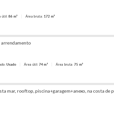
 útil:
86 m²
Área bruta:
172 m²
e, arrendamento
ado:
Usado
Área útil:
74 m²
Área bruta:
75 m²
a mar, rooftop, piscina+garagem+anexo, na costa de p