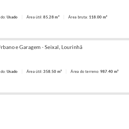
ado:
Usado
Área útil:
85.28 m²
Área bruta:
118.00 m²
rbano e Garagem - Seixal, Lourinhã
ado:
Usado
Área útil:
358.50 m²
Área do terreno:
987.40 m²