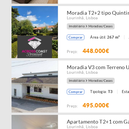
Moradia T2+2 tipo Quinti
Lourinhã
,
Lisboa
Imobiliário
Moradias/Casas
Área útil:
267 m²
Comprar
448.000€
Preço:
Moradia V3 com Terreno U
Lourinhã
,
Lisboa
Imobiliário
Moradias/Casas
Tipologia:
T3
Est
Comprar
495.000€
Preço:
Apartamento T2+1 com Gar
Lourinhã
,
Lisboa