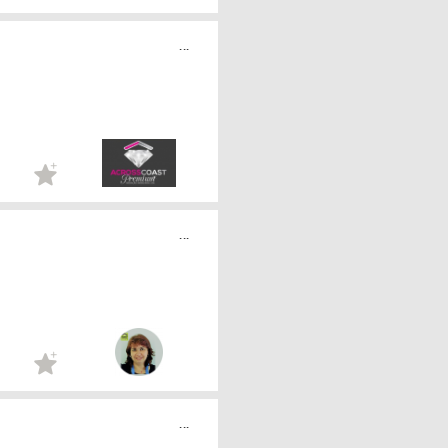
...
...
...