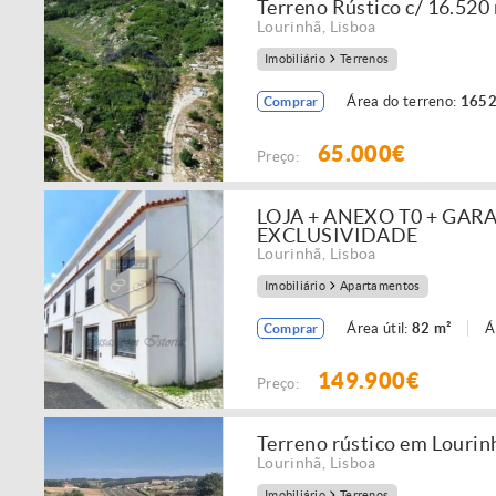
Terreno Rústico c/ 16.52
Lourinhã
,
Lisboa
Imobiliário
Terrenos
Área do terreno:
1652
Comprar
65.000€
Preço:
LOJA + ANEXO T0 + GAR
EXCLUSIVIDADE
Lourinhã
,
Lisboa
Imobiliário
Apartamentos
Área útil:
82 m²
Á
Comprar
149.900€
Preço:
Terreno rústico em Lourin
Lourinhã
,
Lisboa
Imobiliário
Terrenos