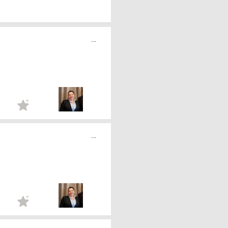
...
...