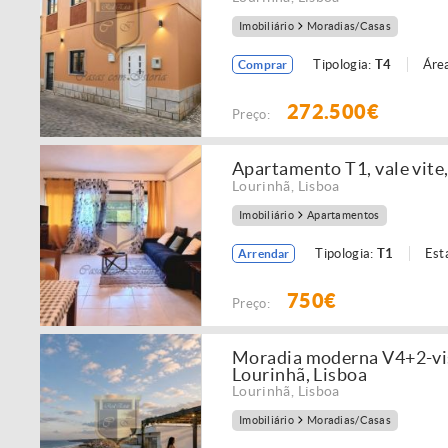
Imobiliário
Moradias/Casas
Tipologia:
T4
Área
Comprar
272.500€
Preço:
Apartamento T1, vale vit
Lourinhã
,
Lisboa
Imobiliário
Apartamentos
Tipologia:
T1
Est
Arrendar
750€
Preço:
Moradia moderna V4+2-vist
Lourinhã, Lisboa
Lourinhã
,
Lisboa
Imobiliário
Moradias/Casas