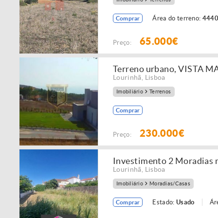
Área do terreno:
4440
Comprar
65.000€
Preço:
Terreno urbano, VISTA MA
Lourinhã
,
Lisboa
Imobiliário
Terrenos
Comprar
230.000€
Preço:
Investimento 2 Moradias 
Lourinhã
,
Lisboa
Imobiliário
Moradias/Casas
Estado:
Usado
Ár
Comprar