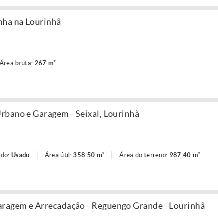
nha na Lourinhã
Área bruta:
267 m²
rbano e Garagem - Seixal, Lourinhã
ado:
Usado
Área útil:
358.50 m²
Área do terreno:
987.40 m²
agem e Arrecadação - Reguengo Grande - Lourinhã