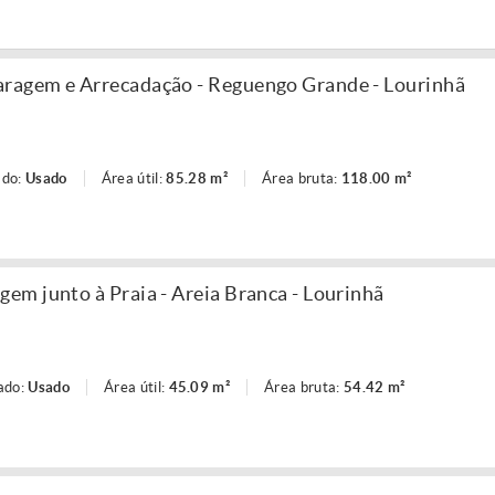
agem e Arrecadação - Reguengo Grande - Lourinhã
ado:
Usado
Área útil:
85.28 m²
Área bruta:
118.00 m²
m junto à Praia - Areia Branca - Lourinhã
ado:
Usado
Área útil:
45.09 m²
Área bruta:
54.42 m²