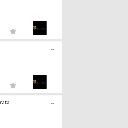
...
rata,
...