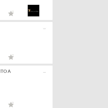
...
NTO A
...