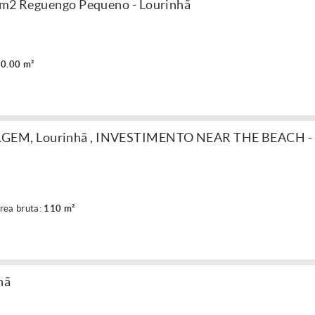
0 m2 Reguengo Pequeno - Lourinhã
0.00 m²
AGEM, Lourinhã , INVESTIMENTO NEAR THE BEACH -
rea bruta:
110 m²
hã