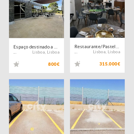
Restaurante/Pastelaria para Trespasse, localizada em Telheiras, Lisboa
Espaço destinado a Serviços em Quinta dos Alcoutins, em Campos de Golf, Lumiar
Lisboa
,
Lisboa
Lisboa
,
Lisboa
...
...
315.000€
800€