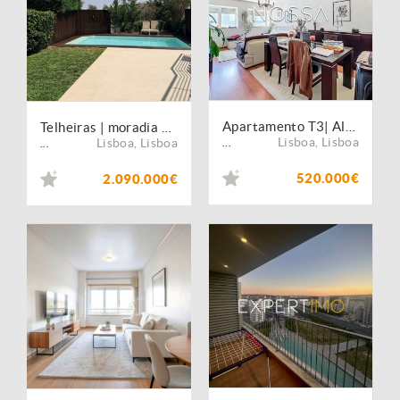
Apartamento T3| Alta Lisboa| 2 Parqueamentos| Arrecadação
Telheiras | moradia T5 com piscina
Lisboa
,
Lisboa
Lisboa
,
Lisboa
...
...
520.000€
2.090.000€