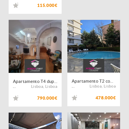
115.000€
Apartamento T2 com licença de escritório à venda em Lumiar
Apartamento T4 duplex com terraço em Telheiras
Lisboa
,
Lisboa
Lisboa
,
Lisboa
...
...
478.000€
790.000€