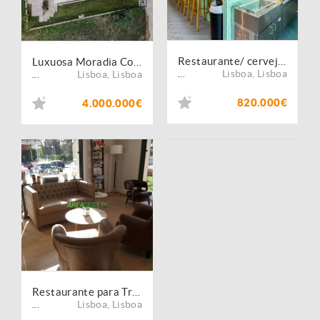
Restaurante/ cervejaria para VENDA, Lumiar/Campo Grande
Luxuosa Moradia Contemporânea Nova na Quinta dos Alcoutins, Lisboa
Lisboa
,
Lisboa
Lisboa
,
Lisboa
...
...
820.000€
4.000.000€
Restaurante para Trespasse, localizada em Telheiras, Lisboa
Lisboa
,
Lisboa
...