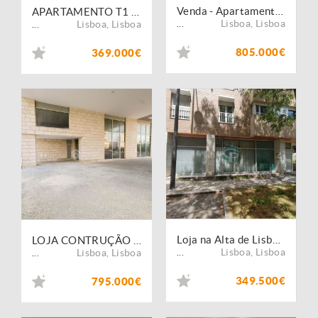
Venda - Apartamento - T2
APARTAMENTO T1 COM GARAGEM E ARRECADAÇÃO EM TELHEIRAS | METRO, COMÉRCIO E SERVIÇOS A POUCOS MINUTOS
Lisboa
,
Lisboa
Lisboa
,
Lisboa
...
...
805.000€
369.000€
Loja na Alta de Lisboa para venda
LOJA CONTRUÇÃO NOVA COM SAÍDA DE FUMOS | 261 M² | ADAPTE AO SEU NEGÓCIO | LUMIAR
Lisboa
,
Lisboa
Lisboa
,
Lisboa
...
...
349.500€
795.000€