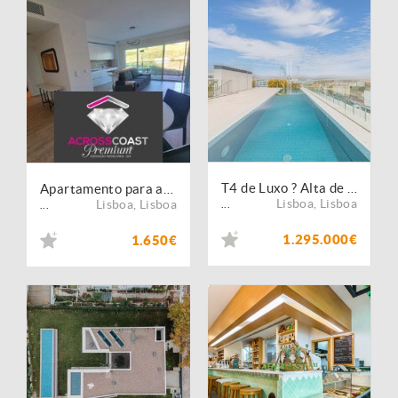
T4 de Luxo ? Alta de Lisboa
Apartamento para arrendar em rua Padre Manuel Antunes 4, Lumiar
Lisboa
,
Lisboa
Lisboa
,
Lisboa
...
...
1.295.000€
1.650€