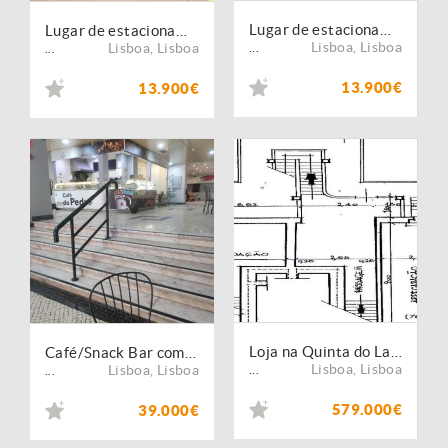
Lugar de estacionamento em recinto fechado
Lugar de estacionamento para venda
Lisboa
,
Lisboa
Lisboa
,
Lisboa
...
...
13.900€
13.900€
Loja na Quinta do Lambert
Café/Snack Bar com saída de fumos em centro comercial - Sem trespasse
Lisboa
,
Lisboa
Lisboa
,
Lisboa
...
...
579.000€
39.000€