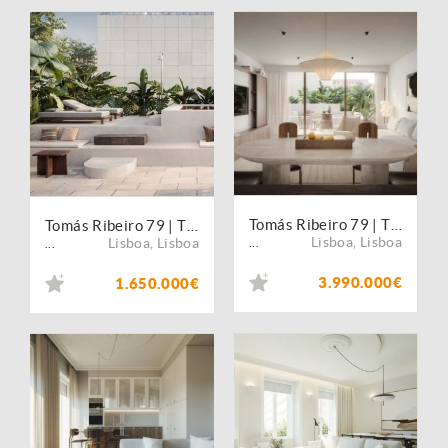
Tomás Ribeiro 79 | T4 com terraço privativo
Tomás Ribeiro 79 | T2 com piscina exterior privativa
Lisboa
,
Lisboa
Lisboa
,
Lisboa
...
...
3.990.000€
1.650.000€