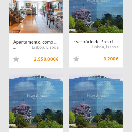
Escritório de Prestígio nas Avenidas Novas 213 m²
Apartamento, como novo, para venda, Lisboa - Avenidas Novas
Lisboa
,
Lisboa
Lisboa
,
Lisboa
...
...
3.200€
2.550.000€