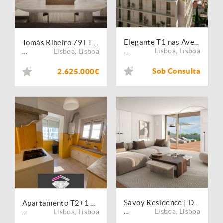
Elegante T1 nas Avenidas Novas com estacionamento e arrecadação
Tomás Ribeiro 79 l T3 amplo e luminoso no coração de Lisboa
Lisboa
,
Lisboa
Lisboa
,
Lisboa
...
...
Sob Consulta
2.625.000€
Savoy Residence | D?Ávila ? The Prime Selection
Apartamento T2+1 para arrendar em Entrecampos
Lisboa
,
Lisboa
Lisboa
,
Lisboa
...
...