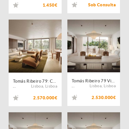
Sob Consulta
1.450€
Tomás Ribeiro 79 Viver Lisboa com mais luz e espaço
Tomás Ribeiro 79: Centralidade, luz e sofisticação
Lisboa
,
Lisboa
Lisboa
,
Lisboa
...
...
2.530.000€
2.570.000€