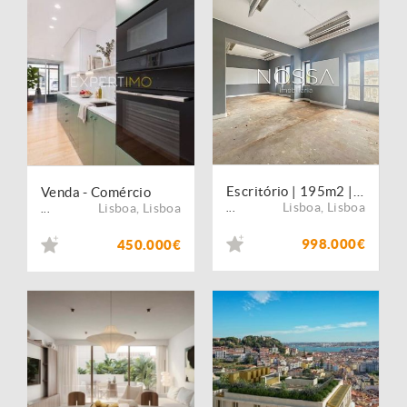
Escritório | 195m2 | Av. República
Venda - Comércio
Lisboa
,
Lisboa
Lisboa
,
Lisboa
...
...
998.000€
450.000€