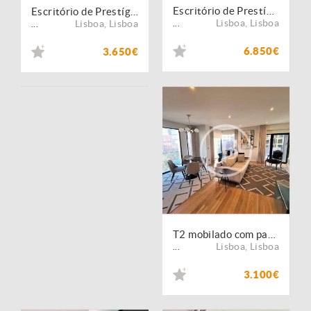
Escritório de Prestígio nas Avenidas Novas 456 m²
Escritório de Prestígio nas Avenidas Novas 243 m²
Lisboa
,
Lisboa
Lisboa
,
Lisboa
...
...
6.850€
3.650€
T2 mobilado com parqueamento e arrecadação
Lisboa
,
Lisboa
...
3.100€