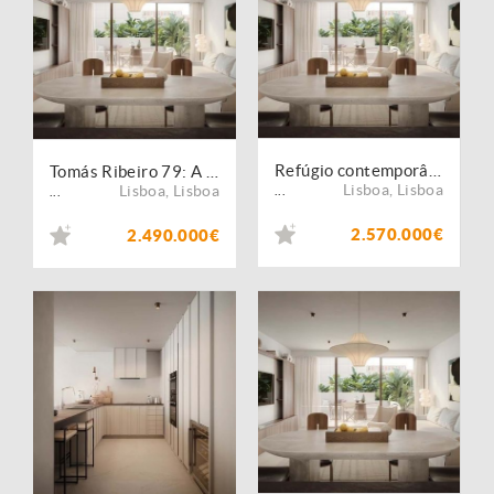
Refúgio contemporâneo no centro da cidade
Tomás Ribeiro 79: A arte de viver no centro de Lisboa
Lisboa
,
Lisboa
Lisboa
,
Lisboa
...
...
2.570.000€
2.490.000€