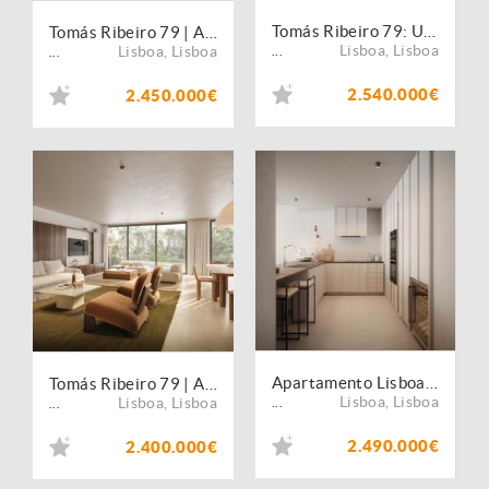
Tomás Ribeiro 79: Um Novo Padrão de Estilo de Vida Urbano Elevado
Tomás Ribeiro 79 | Apartamento T3 com varanda
Lisboa
,
Lisboa
Lisboa
,
Lisboa
...
...
2.540.000€
2.450.000€
Apartamento Lisboa Avenidas Novas
Tomás Ribeiro 79 | Apartamento T3 com varanda
Lisboa
,
Lisboa
Lisboa
,
Lisboa
...
...
2.490.000€
2.400.000€