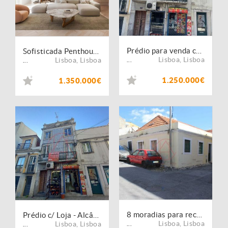
Prédio para venda com rendimento, em Vila Franca de Xira
Sofisticada Penthouse T3+1 Duplex em Alcântara
Lisboa
,
Lisboa
Lisboa
,
Lisboa
...
...
1.250.000€
1.350.000€
8 moradias para reconstrução total - Alcântara
Prédio c/ Loja - Alcântara - investimento!
Lisboa
,
Lisboa
Lisboa
,
Lisboa
...
...