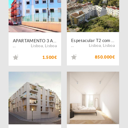
Espetacular T2 com Jardim Privativo em Alcântara
APARTAMENTO 3 Assoalhadas ARRENDA-SE, RUA do CRUZEIRO, 21, ALCANTARA , LISBOA, PORTUGAL
Lisboa
,
Lisboa
Lisboa
,
Lisboa
...
...
850.000€
1.500€