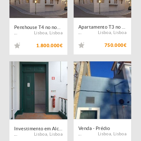
Apartamento T3 no coração de Alcântara
Penthouse T4 no novo empreendimento em Alcântara
Lisboa
,
Lisboa
Lisboa
,
Lisboa
...
...
750.000€
1.800.000€
Venda - Prédio
Investimento em Alcântara: T6 em prédio de charme no Largo do Calvário
Lisboa
,
Lisboa
Lisboa
,
Lisboa
...
...