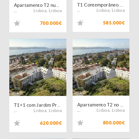
T1 Contemporâneo em Alcântara
Apartamento T2 numa das Zonas Mais Vibrantes de Lisboa
Lisboa
,
Lisboa
Lisboa
,
Lisboa
...
...
585.000€
700.000€
Apartamento T2 no coração de Alcântara
T1+1 com Jardim Privativo em Alcântara
Lisboa
,
Lisboa
Lisboa
,
Lisboa
...
...
800.000€
620.000€