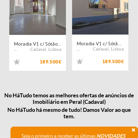
Moradia V1 c/ Sótão Amplo e Terraço Peral - Cadaval
Moradia V1 c/ Sótão Amplo e Terraço Peral - Cadaval
Cadaval
,
Lisboa
Cadaval
,
Lisboa
...
...
189.500€
189.500€
No HáTudo temos as melhores ofertas de anúncios de
Imobiliário em Peral (Cadaval)
No HáTudo há mesmo de tudo! Damos Valor ao que
tem.
Seja o primeiro a receber as últimas
NOVIDADES