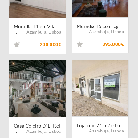
Moradia T6 com logradouro e garagem
Moradia T1 em Vila Nova da Rainha (AZB019)
Azambuja
,
Lisboa
Azambuja
,
Lisboa
...
...
395.000€
200.000€
Loja com 71 m2 e Lugar de Garagem
Casa Celeiro D' El Rei
Azambuja
,
Lisboa
Azambuja
,
Lisboa
...
...