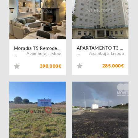
APARTAMENTO T3 EM AZAMBUJA - AZAMBUJA
Moradia T5 Remodelada, Estilo e Conforto no Centro de Azambuja
Azambuja
,
Lisboa
Azambuja
,
Lisboa
...
...
285.000€
390.000€