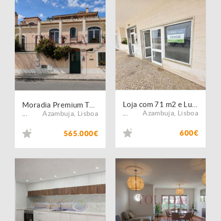
Loja com 71 m2 e Lugar de Garagem
Moradia Premium T5 Isolada
Azambuja
,
Lisboa
Azambuja
,
Lisboa
...
...
600€
565.000€