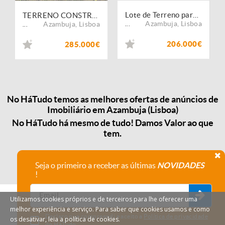
Lote de Terreno para contrução de prédio em Azambuja
TERRENO CONSTRUÇÃO COM QUINZE MIL METROS QUADRADOS!
Azambuja
,
Lisboa
Azambuja
,
Lisboa
...
...
206.000€
285.000€
No HáTudo temos as melhores ofertas de anúncios de
Imobiliário em Azambuja (Lisboa)
No HáTudo há mesmo de tudo! Damos Valor ao que
tem.
Seja o primeiro a receber as últimas
NOVIDADES
!
Utilizamos cookies próprios e de terceiros para lhe oferecer uma
melhor experiência e serviço. Para saber que cookies usamos e como
Declaro que compreendi e aceito a
Política de privacidade
os desativar, leia a política de cookies.
do HáTudo.