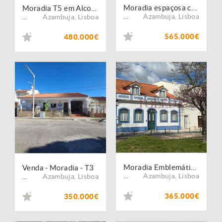
Moradia espaçosa com 4 quartos em Azambuja
Moradia T5 em Alcoentre
Azambuja
,
Lisboa
Azambuja
,
Lisboa
...
...
565.000€
480.000€
Moradia Emblemática no Centro de Azambuja
Venda - Moradia - T3
Azambuja
,
Lisboa
Azambuja
,
Lisboa
...
...
365.000€
350.000€