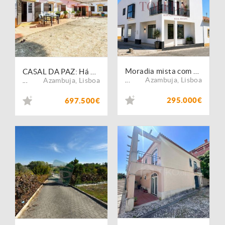
Moradia mista com 2 frações
CASAL DA PAZ: Há espaços que não se explicam?sentem-se
Azambuja
,
Lisboa
Azambuja
,
Lisboa
...
...
295.000€
697.500€