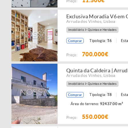
11.500€
Preço:
Exclusiva Moradia V6 em Q
Arruda dos Vinhos
,
Lisboa
Imobiliário
Quintas e Herdades
Tipologia:
T6
Est
Comprar
700.000€
Preço:
Quinta da Caldeira | Arrud
Arruda dos Vinhos
,
Lisboa
Imobiliário
Quintas e Herdades
Tipologia:
T8
Est
Comprar
Área do terreno:
92437.00 m²
550.000€
Preço: