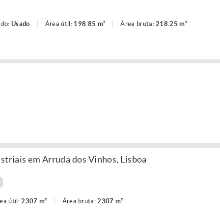
ado:
Usado
Área útil:
198.85 m²
Área bruta:
218.25 m²
striais em Arruda dos Vinhos, Lisboa
ea útil:
2307 m²
Área bruta:
2307 m²