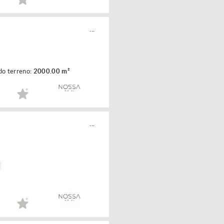
...
do terreno:
2000.00 m²
...