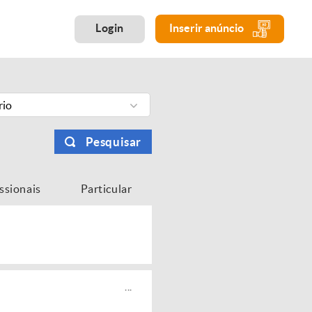
Login
Inserir anúncio
rio
Pesquisar
issionais
Particular
...