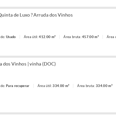
uinta de Luxo ? Arruda dos Vinhos
ado:
Usado
Área útil:
412.00 m²
Área bruta:
457.00 m²
Área 
a dos Vinhos | vinha (DOC)
ado:
Para recuperar
Área útil:
334.00 m²
Área bruta:
334.00 m²