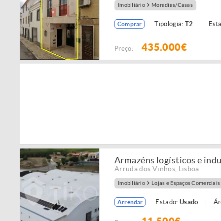
Imobiliário
Moradias/Casas
Tipologia:
T2
Est
Comprar
435.000€
Preço:
Armazéns logísticos e indu
Arruda dos Vinhos
,
Lisboa
Imobiliário
Lojas e Espaços Comerciais
Estado:
Usado
Ár
Arrendar