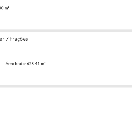
00 m²
er 7 Frações
Área bruta:
625.41 m²