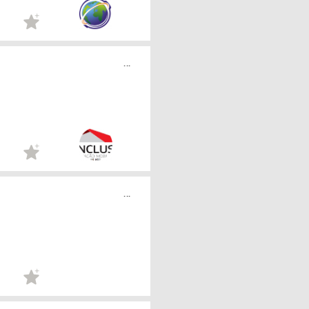
...
...