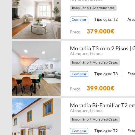
Imobiliário
Apartamentos
Tipologia:
T2
Áre
Comprar
379.000€
Preço:
Moradia T3 com 2 Pisos | 
Alenquer
,
Lisboa
Imobiliário
Moradias/Casas
Tipologia:
T3
Est
Comprar
399.000€
Preço:
Moradia Bi-Familiar T2 e
Alenquer
,
Lisboa
Imobiliário
Moradias/Casas
Tipologia:
T2
Est
Comprar