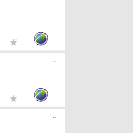
...
...
...