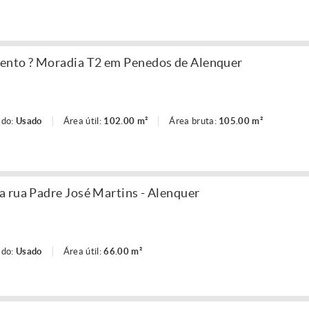
ento ? Moradia T2 em Penedos de Alenquer
ado:
Usado
Área útil:
102.00 m²
Área bruta:
105.00 m²
 rua Padre José Martins - Alenquer
ado:
Usado
Área útil:
66.00 m²