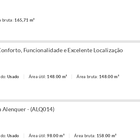
a bruta:
165,71 m²
Conforto, Funcionalidade e Excelente Localização
ado:
Usado
Área útil:
148.00 m²
Área bruta:
148.00 m²
m Alenquer - (ALQ014)
ado:
Usado
Área útil:
98.00 m²
Área bruta:
158.00 m²