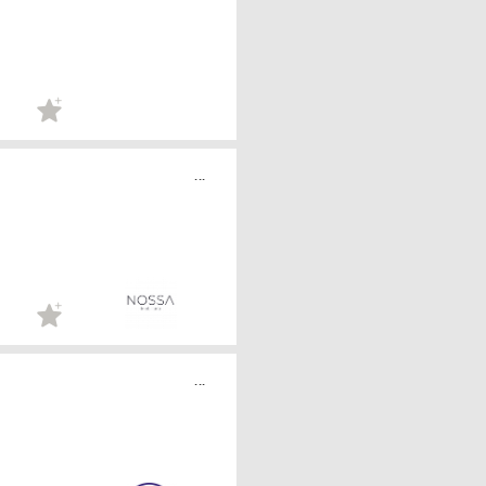
...
...