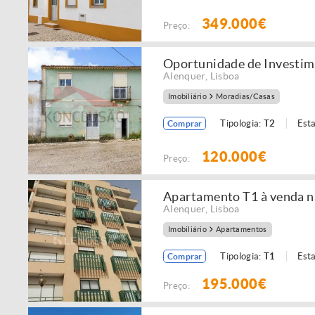
349.000€
Preço:
Oportunidade de Investim
Alenquer
,
Lisboa
Imobiliário
Moradias/Casas
Tipologia:
T2
Est
Comprar
120.000€
Preço:
Apartamento T1 à venda na
Alenquer
,
Lisboa
Imobiliário
Apartamentos
Tipologia:
T1
Est
Comprar
195.000€
Preço: