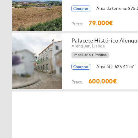
Área do terreno:
275.
Comprar
79.000€
Preço:
Palacete Histórico Alenqu
Alenquer
,
Lisboa
Imobiliário
Prédios
Área útil:
625.41 m²
Comprar
600.000€
Preço: