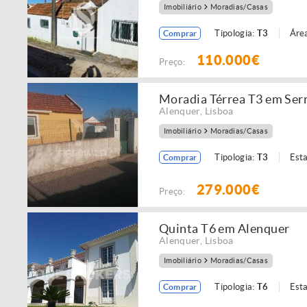
Imobiliário
Moradias/Casas
Tipologia:
T3
Área
Comprar
110.000€
Preço:
Moradia Térrea T3 em Ser
Alenquer
,
Lisboa
Imobiliário
Moradias/Casas
Tipologia:
T3
Est
Comprar
279.000€
Preço:
Quinta T6 em Alenquer
Alenquer
,
Lisboa
Imobiliário
Moradias/Casas
Tipologia:
T6
Est
Comprar