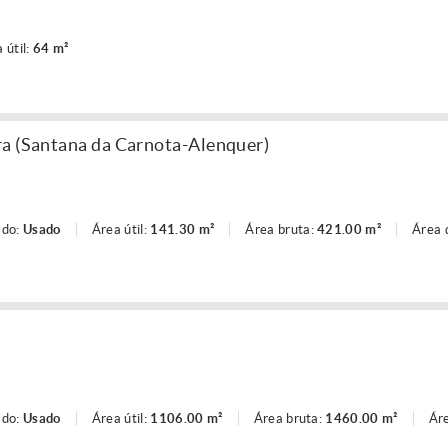
 útil:
64 m²
ra (Santana da Carnota-Alenquer)
ado:
Usado
Área útil:
141.30 m²
Área bruta:
421.00 m²
Área 
ado:
Usado
Área útil:
1106.00 m²
Área bruta:
1460.00 m²
Áre