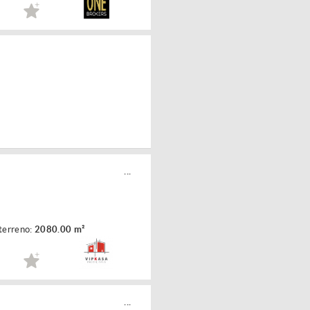
...
terreno:
2080.00 m²
...