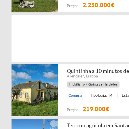
2.250.000€
Preço:
Quintinha a 10 minutos de
Alenquer
,
Lisboa
Imobiliário
Quintas e Herdades
Tipologia:
T4
Est
Comprar
219.000€
Preço:
Terreno agrícola em Santa