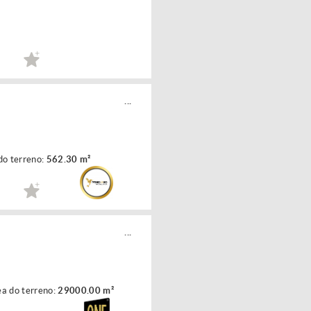
...
do terreno:
562.30 m²
...
a do terreno:
29000.00 m²