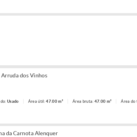
 Arruda dos Vinhos
ado:
Usado
Área útil:
47.00 m²
Área bruta:
47.00 m²
Área do 
na da Carnota Alenquer