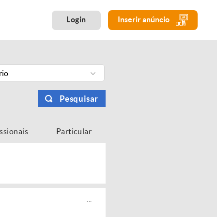
Login
Inserir anúncio
rio
Pesquisar
issionais
Particular
...