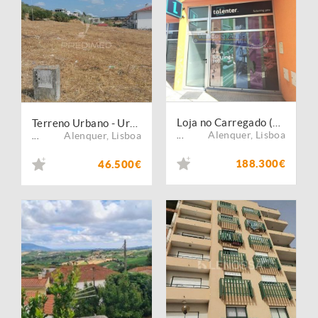
Loja no Carregado (CARR028)
Terreno Urbano - Urbanização Das Fontaínhas (Alenquer)
Alenquer
,
Lisboa
Alenquer
,
Lisboa
...
...
188.300€
46.500€