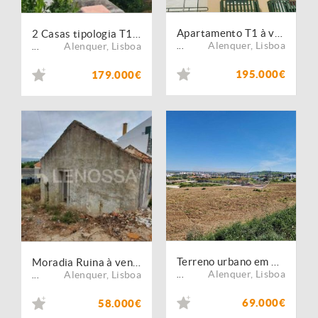
Apartamento T1 à venda na rua Padre José Martins - Alenquer
2 Casas tipologia T1 com espaço exterior e boa exposição a 45 minutos de Lisboa
Alenquer
,
Lisboa
Alenquer
,
Lisboa
...
...
195.000€
179.000€
Terreno urbano em Alenquer (ALQ010)
Moradia Ruina à venda em Lisboa , Concelho , Alenquer Freguesia, Meca.
Alenquer
,
Lisboa
Alenquer
,
Lisboa
...
...
69.000€
58.000€