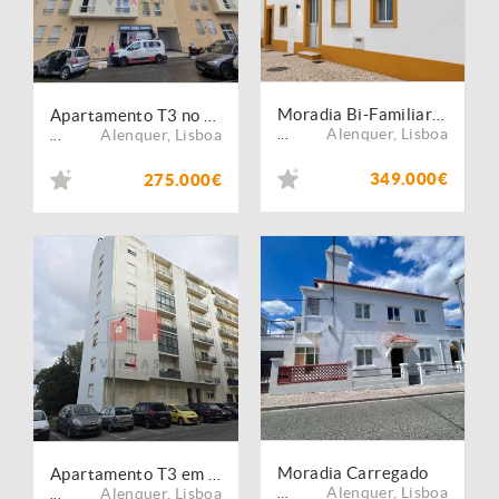
Moradia Bi-Familiar T2 em Alenquer - (ALQ014)
Apartamento T3 no Carregado - Estado atual
Alenquer
,
Lisboa
Alenquer
,
Lisboa
...
...
349.000€
275.000€
Moradia Carregado
Apartamento T3 em zona sossegada do carregado
Alenquer
,
Lisboa
Alenquer
,
Lisboa
...
...