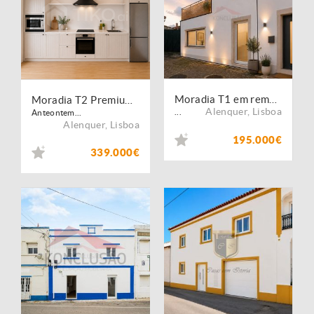
Moradia T1 em remodelação total - Labrugeira, Concelho de Alenquer
Moradia T2 Premium 100% Remodelada ? 2 Suítes, Open Space, Varanda, Pátio e Terreno de 750 m² ? Casais Galegos, Ventosa (Alenquer)
Alenquer
,
Lisboa
...
Anteontem...
Alenquer
,
Lisboa
195.000€
339.000€