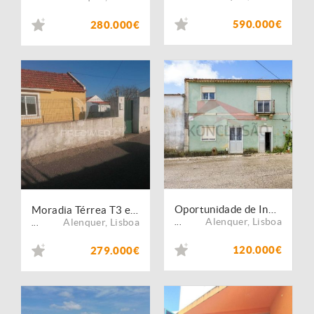
590.000€
280.000€
Oportunidade de Investimento ? Moradia T2 em Penedos de Alenquer
Moradia Térrea T3 em Serra (Santana da Carnota-Alenquer)
Alenquer
,
Lisboa
Alenquer
,
Lisboa
...
...
120.000€
279.000€