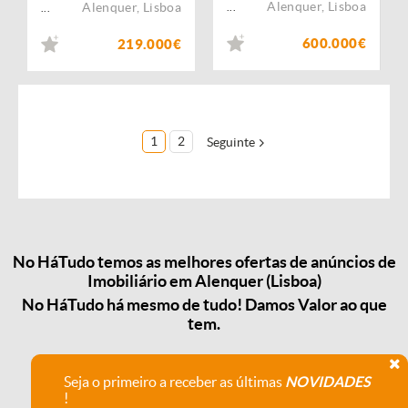
Alenquer
,
Lisboa
Alenquer
,
Lisboa
...
...
600.000€
219.000€
1
2
Seguinte
No HáTudo temos as melhores ofertas de anúncios de
Imobiliário em Alenquer (Lisboa)
No HáTudo há mesmo de tudo! Damos Valor ao que
tem.
Seja o primeiro a receber as últimas
NOVIDADES
!