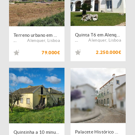
Quinta T6 em Alenquer
Terreno urbano em Alenquer (ALQ008)
Alenquer
,
Lisboa
Alenquer
,
Lisboa
...
...
2.250.000€
79.000€
Palacete Histórico Alenquer 7 Frações
Quintinha a 10 minutos de Arruda dos Vinhos