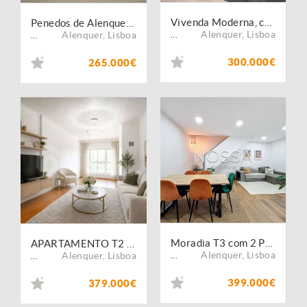
Vivenda Moderna, com pateo e garagem, Barbas, Alenquer, Lisboa
Penedos de Alenquer - moradia V3 remodelada
Alenquer
,
Lisboa
Alenquer
,
Lisboa
...
...
300.000€
265.000€
Moradia T3 com 2 Pisos | Conforto, Funcionalidade e Excelente Localização
APARTAMENTO T2 EM CONDOMÍNIO PRIVADO COM PISCINA, CAMPO DE TÉNIS, 2 LUGARES DE GARAGEM E ARRECADAÇÃO | ALENQUER
Alenquer
,
Lisboa
Alenquer
,
Lisboa
...
...
399.000€
379.000€