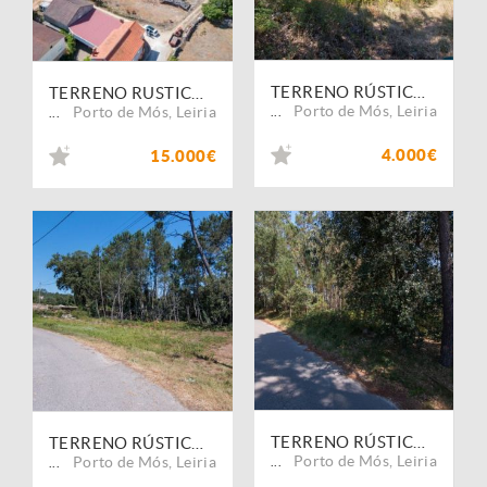
TERRENO RÚSTICO COM 1110 M2 PARA CULTIVO
TERRENO RUSTICO COM AREA DE 6760 M2 EM CASAL DURO ALQUEIDÃO DA SERRA PORTO DE MOS
Porto de Mós
,
Leiria
Porto de Mós
,
Leiria
...
...
4.000€
15.000€
TERRENO RÚSTICO COM PINHAL, OLIVAL E TERRA DE CULTIVO
TERRENO RÚSTICO DE 680 M2 COM PINHAL E TERRA DE CULTIVO
Porto de Mós
,
Leiria
Porto de Mós
,
Leiria
...
...