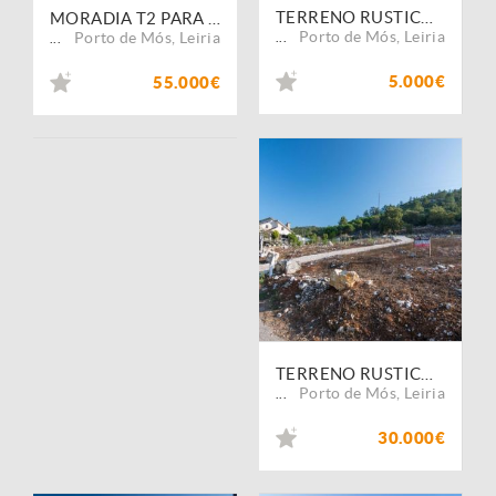
TERRENO RUSTICO COM AREA DE 680 COM OLIVAL EM BOUCEIROS PORTO DE MOS LEIRIA
MORADIA T2 PARA RECUPERAR COM AREA TOTAL DE 1.200 M2 EM CASAL DURO PORTO DE MOS
Porto de Mós
,
Leiria
Porto de Mós
,
Leiria
...
...
5.000€
55.000€
TERRENO RUSTICO COM AREA DE 800 M2 COM VIABILIDADE PARA CONSTRUÇÃO EM BOUCEIROS PORTO DE MOS LEIRIA
Porto de Mós
,
Leiria
...
30.000€