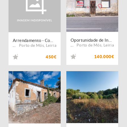
Oportunidade de Investimento ? Moradia para Reabilitar com Terreno e Vista Serra (Alqueidão da Serra)
Arrendamento - Comércio
Porto de Mós
,
Leiria
Porto de Mós
,
Leiria
...
...
140.000€
450€