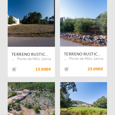
TERRENO RUSTICO COM AREA DE 2140 M2 COM OLIVAL EM BOUCEIROS PORTO DE MOS LEIRIA
TERRENO RUSTICO COM AREA DE 600 M2 PARA CULTIVO EM BOUCEIROS ALQUEIDÃO DA SERRA LEIRIA
Porto de Mós
,
Leiria
Porto de Mós
,
Leiria
...
...
25.000€
15.000€