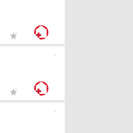
...
...