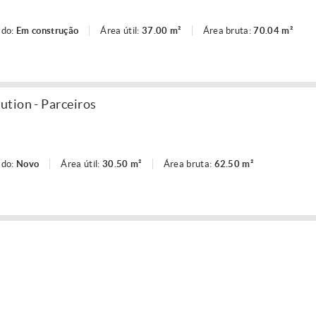
ado:
Em construção
Área útil:
37.00 m²
Área bruta:
70.04 m²
tion - Parceiros
ado:
Novo
Área útil:
30.50 m²
Área bruta:
62.50 m²