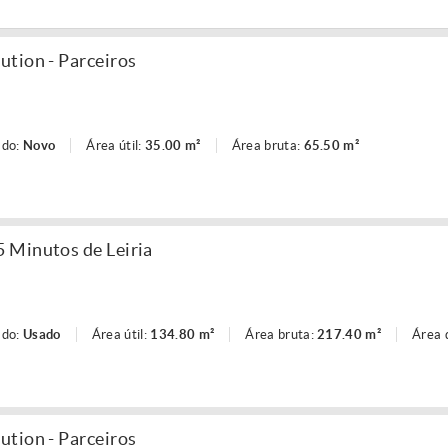
tion - Parceiros
ado:
Novo
Área útil:
35.00 m²
Área bruta:
65.50 m²
 Minutos de Leiria
ado:
Usado
Área útil:
134.80 m²
Área bruta:
217.40 m²
Área 
tion - Parceiros