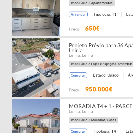
Imobiliário
Apartamentos
Tipologia:
T1
Est
Arrendar
650€
Preço:
Projeto Prévio para 36 A
Leiria
Leiria
,
Leiria
Imobiliário
Lojas e Espaços Comerciais
Estado:
Usado
Ár
Comprar
950.000€
Preço:
MORADIA T4 + 1 - PARC
Leiria
,
Leiria
Imobiliário
Moradias/Casas
Tipologia:
T4
Est
Comprar