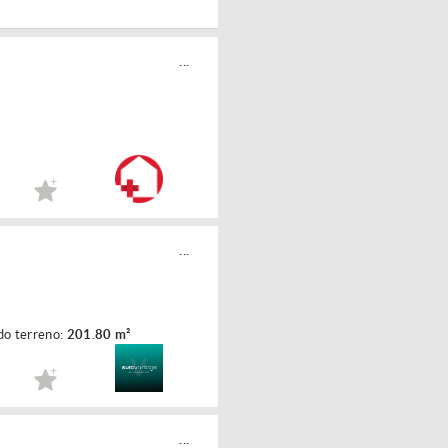
...
...
do terreno:
201.80 m²
...