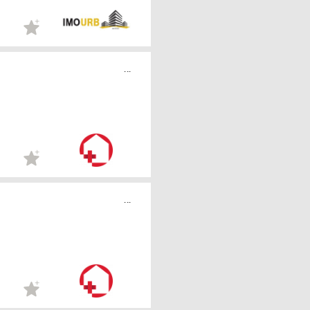
...
...