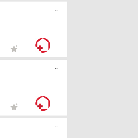
...
...
...