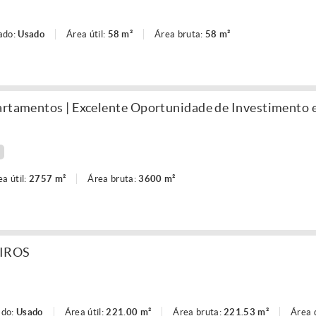
ado:
Usado
Área útil:
58 m²
Área bruta:
58 m²
partamentos | Excelente Oportunidade de Investimento
ea útil:
2757 m²
Área bruta:
3600 m²
EIROS
ado:
Usado
Área útil:
221.00 m²
Área bruta:
221.53 m²
Área 