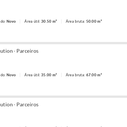
ado:
Novo
Área útil:
30.50 m²
Área bruta:
50.00 m²
tion - Parceiros
ado:
Novo
Área útil:
35.00 m²
Área bruta:
67.00 m²
tion - Parceiros