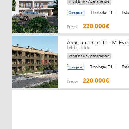
Imobiliário
Apartamentos
Tipologia:
T1
Est
Comprar
220.000€
Preço:
Apartamentos T1 - M-Evolu
Leiria
,
Leiria
Imobiliário
Apartamentos
Tipologia:
T1
Est
Comprar
220.000€
Preço: