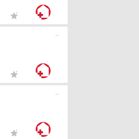
...
...