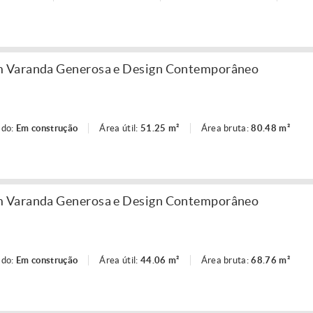
 Varanda Generosa e Design Contemporâneo
ado:
Em construção
Área útil:
51.25 m²
Área bruta:
80.48 m²
 Varanda Generosa e Design Contemporâneo
ado:
Em construção
Área útil:
44.06 m²
Área bruta:
68.76 m²