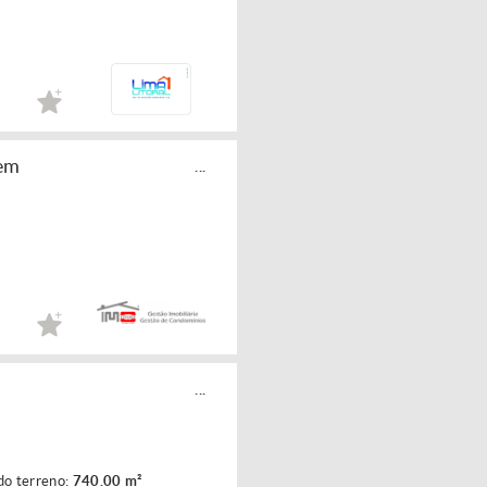
 em
...
...
do terreno:
740.00 m²