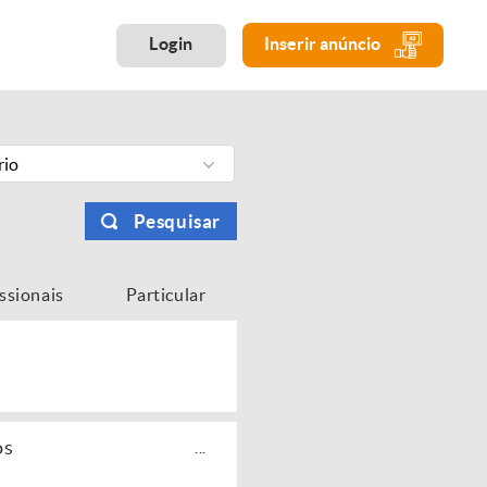
Login
Inserir anúncio
rio
Pesquisar
issionais
Particular
os
...