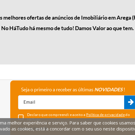
melhores ofertas de anúncios de Imobiliário em Arega (
No HáTudo há mesmo de tudo! Damos Valor ao que tem.
Seja o primeiro a receber as últimas
NOVIDADES
!
A empresa
Fale connosco
Recrutamento
Parceiros
Declaro que compreendi e aceito a
Política de privacidade
do
HáTudo.
uma melhor experiência e serviço. Para saber que cookies usamos e
vado as cookies, está a concordar com o seu uso neste dispositi
Anular subscrição