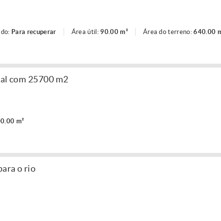
ado:
Para recuperar
Área útil:
90.00 m²
Área do terreno:
640.00 
ptal com 25700 m2
0.00 m²
para o rio