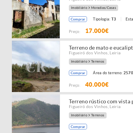
Imobiliário
Moradias/Casas
Tipologia:
T3
Est
Comprar
17.000€
Preço:
Terreno de mato e eucali
Figueiró dos Vinhos
,
Leiria
Imobiliário
Terrenos
Área do terreno:
2570
Comprar
40.000€
Preço:
Terreno rústico com vista 
Figueiró dos Vinhos
,
Leiria
Imobiliário
Terrenos
Comprar