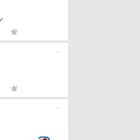
m²
...
...