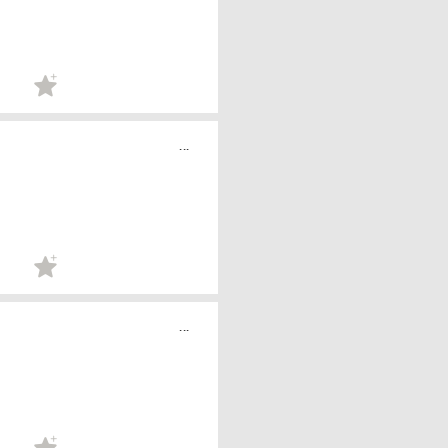
...
...