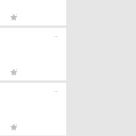
...
...