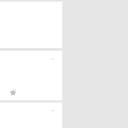
...
...