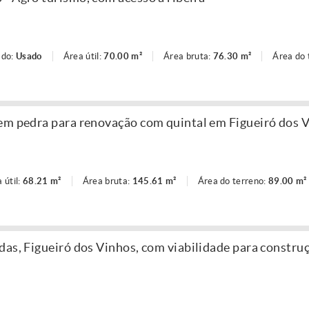
ado:
Usado
Área útil:
70.00 m²
Área bruta:
76.30 m²
Área do 
em pedra para renovação com quintal em Figueiró dos 
 útil:
68.21 m²
Área bruta:
145.61 m²
Área do terreno:
89.00 m²
das, Figueiró dos Vinhos, com viabilidade para constru