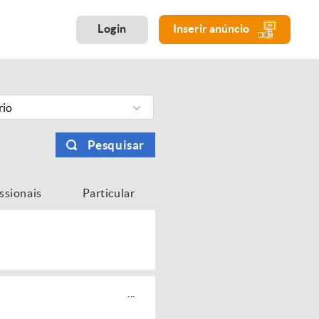
Login
Inserir anúncio
rio
Pesquisar
issionais
Particular
...