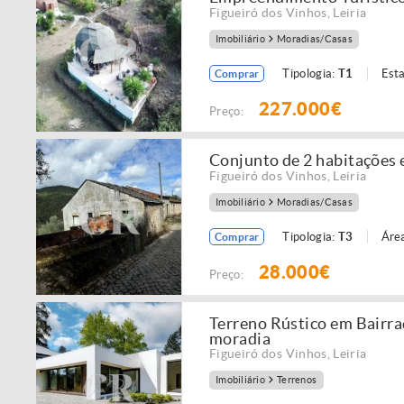
Figueiró dos Vinhos
,
Leiria
Imobiliário
Moradias/Casas
Tipologia:
T1
Est
Comprar
227.000€
Preço:
Conjunto de 2 habitações 
Figueiró dos Vinhos
,
Leiria
Imobiliário
Moradias/Casas
Tipologia:
T3
Área
Comprar
28.000€
Preço:
Terreno Rústico em Bairra
moradia
Figueiró dos Vinhos
,
Leiria
Imobiliário
Terrenos