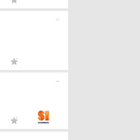
...
...
...