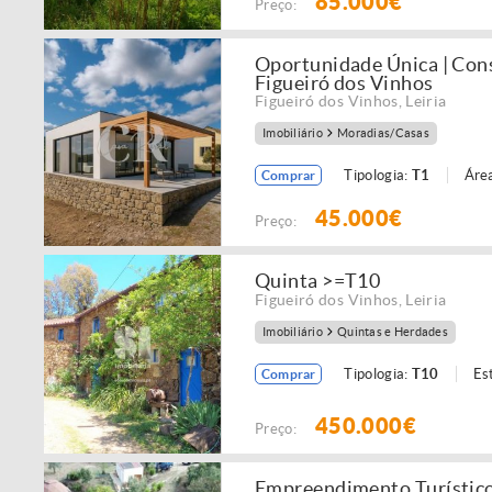
85.000€
Preço:
Oportunidade Única | Con
Figueiró dos Vinhos
Figueiró dos Vinhos
,
Leiria
Imobiliário
Moradias/Casas
Tipologia:
T1
Área
Comprar
45.000€
Preço:
Quinta >=T10
Figueiró dos Vinhos
,
Leiria
Imobiliário
Quintas e Herdades
Tipologia:
T10
Es
Comprar
450.000€
Preço:
Empreendimento Turístico 