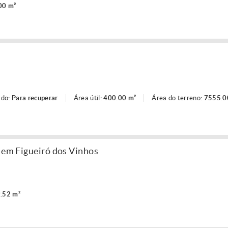
00 m²
ado:
Para recuperar
Área útil:
400.00 m²
Área do terreno:
7555.0
, em Figueiró dos Vinhos
.52 m²