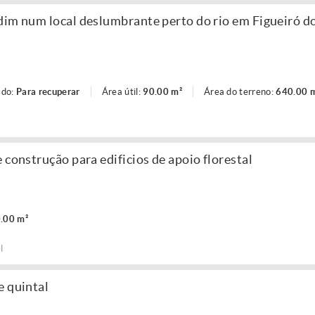
dim num local deslumbrante perto do rio em Figueiró d
ado:
Para recuperar
Área útil:
90.00 m²
Área do terreno:
640.00 
 construção para edificios de apoio florestal
.00 m²
l
e quintal