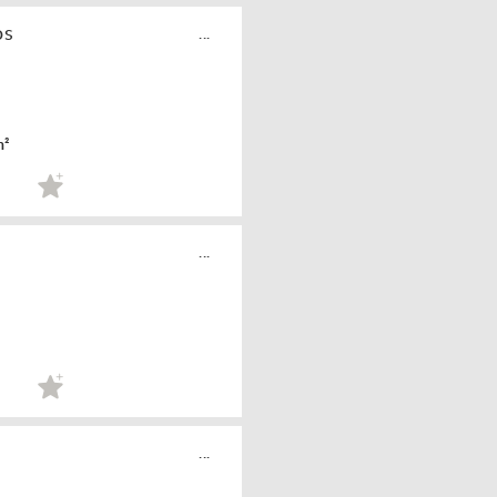
os
...
m²
...
...