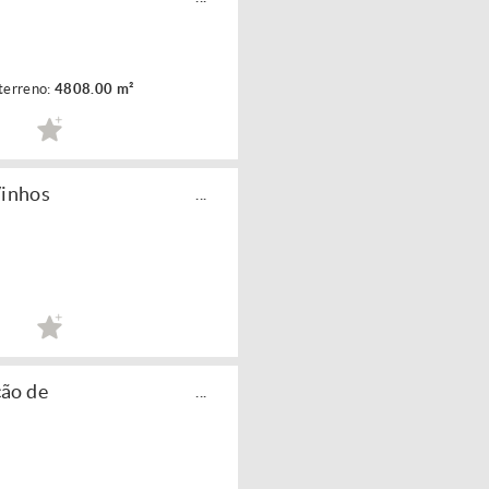
terreno:
4808.00 m²
Vinhos
...
ção de
...