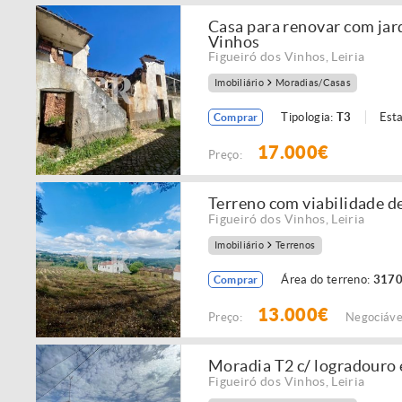
Casa para renovar com jar
Vinhos
Figueiró dos Vinhos
,
Leiria
Imobiliário
Moradias/Casas
Tipologia:
T3
Est
Comprar
17.000€
Preço:
Terreno com viabilidade de
Figueiró dos Vinhos
,
Leiria
Imobiliário
Terrenos
Área do terreno:
3170
Comprar
13.000€
Preço:
Negociáve
Moradia T2 c/ logradouro 
Figueiró dos Vinhos
,
Leiria