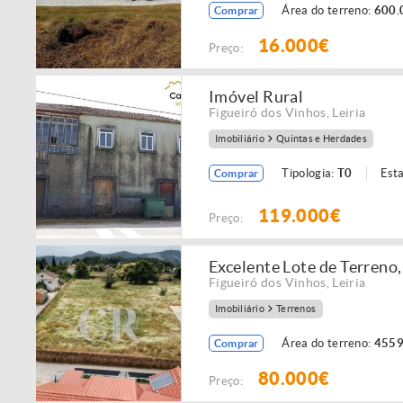
Área do terreno:
600.
Comprar
16.000€
Preço:
Imóvel Rural
Figueiró dos Vinhos
,
Leiria
Imobiliário
Quintas e Herdades
Tipologia:
T0
Est
Comprar
119.000€
Preço:
Excelente Lote de Terreno
Figueiró dos Vinhos
,
Leiria
Imobiliário
Terrenos
Área do terreno:
4559
Comprar
80.000€
Preço: