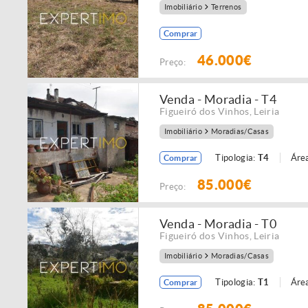
Imobiliário
Terrenos
Comprar
46.000€
Preço:
Venda - Moradia - T4
Figueiró dos Vinhos
,
Leiria
Imobiliário
Moradias/Casas
Tipologia:
T4
Área
Comprar
85.000€
Preço:
Venda - Moradia - T0
Figueiró dos Vinhos
,
Leiria
Imobiliário
Moradias/Casas
Tipologia:
T1
Área
Comprar