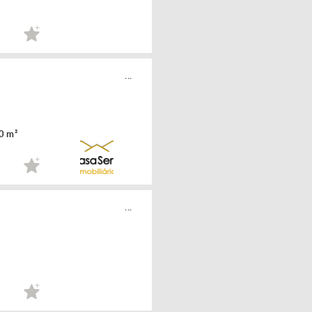
...
0 m²
...