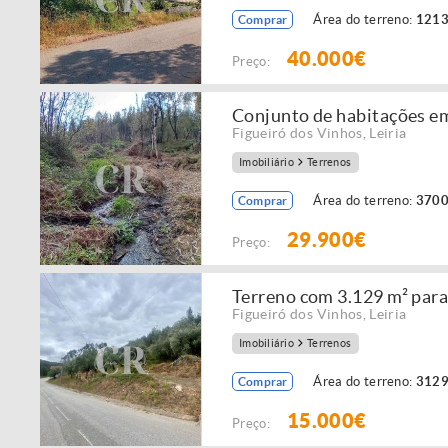
Área do terreno:
1213
Comprar
40.000€
Preço:
Conjunto de habitações em
Figueiró dos Vinhos
,
Leiria
Imobiliário
Terrenos
Área do terreno:
3700
Comprar
29.900€
Preço:
Terreno com 3.129 m² para
Figueiró dos Vinhos
,
Leiria
Imobiliário
Terrenos
Área do terreno:
3129
Comprar
15.000€
Preço: