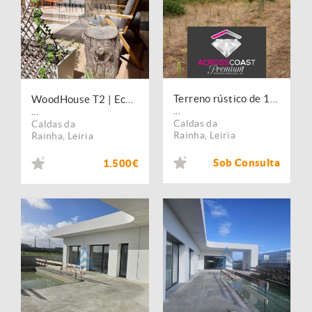
Terreno rústico de 12.000m² com capacidade construtiva, situado em Tornada, Caldas da Rainha
WoodHouse T2 | Eco-consciente | 5 min praia
...
...
Caldas da
Caldas da
Rainha
,
Leiria
Rainha
,
Leiria
Sob Consulta
1.500€