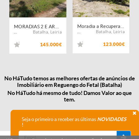
Moradia a Recuperar + Antiga Casa em Pedra - Investimento ou Casa Própria - Aldeia Pintada- Torre- Batalha
MORADIAS 2 E ARMAZEM INDUSTRIAL PARA RECUPERAR COM AREA TOTAL DE 27.560M2 EM CASAL DA PEDREIRA REGUENGO DO FETAL BATALHA
Batalha
,
Leiria
Batalha
,
Leiria
...
...
123.000€
145.000€
No HáTudo temos as melhores ofertas de anúncios de
Imobiliário em Reguengo do Fetal (Batalha)
No HáTudo há mesmo de tudo! Damos Valor ao que
tem.
Seja o primeiro a receber as últimas
NOVIDADES
!