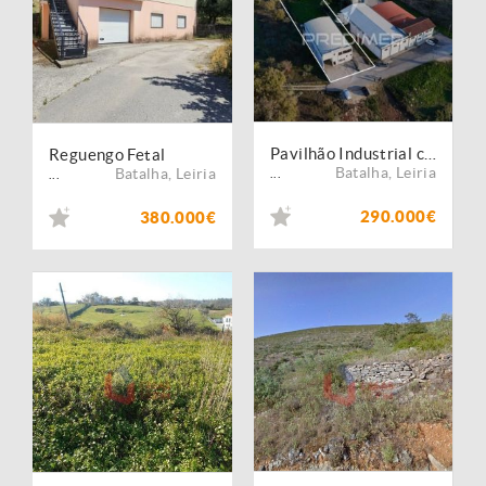
Pavilhão Industrial com Excelente Localização e Potencial de Expansão
Reguengo Fetal
Batalha
,
Leiria
Batalha
,
Leiria
...
...
290.000€
380.000€