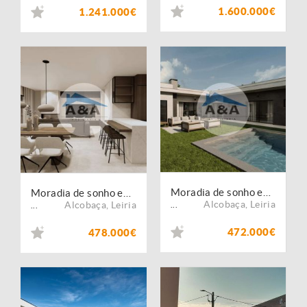
1.600.000€
1.241.000€
Moradia de sonho entre a Praia e a Lagoa ? Natureza, Conforto e Estilo
Moradia de sonho entre a Praia e a Lagoa ? Natureza, Conforto e Estilo
Alcobaça
,
Leiria
Alcobaça
,
Leiria
...
...
472.000€
478.000€