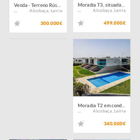
Moradia T3, situada na Pedra do Ouro.
Venda - Terreno Rústico
Alcobaça
,
Leiria
Alcobaça
,
Leiria
...
...
499.000€
300.000€
Moradia T2 em condomínio c/ Piscina - Praia Pedra do Ouro
Alcobaça
,
Leiria
...
340.000€