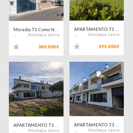
APARTAMENTO T1 + 2 SUITES DUPLEX - PEDRA DO OURO
Moradia T3 Como Nova no Centro de Pataias
Alcobaça
,
Leiria
Alcobaça
,
Leiria
...
...
395.000€
380.000€
APARTAMENTO T3 - PEDRA DO OURO
APARTAMENTO T3 - PEDRA DO OURO
Alcobaça
,
Leiria
Alcobaça
,
Leiria
...
...