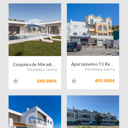
Apartamento T3 Renovado com Vista Mar em Condomínio Privado ? Praia de Paredes da Vitória
Conjunto de Moradias Térreas Independentes com Piscina, "Key-ready"
Alcobaça
,
Leiria
Alcobaça
,
Leiria
...
...
495.000€
540.000€