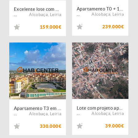
Apartamento T0 + 1 com muita qualidade
Excelente lote com projeto para construir casa de sonho
Alcobaça
,
Leiria
Alcobaça
,
Leiria
...
...
239.000€
159.000€
Lote com projeto aprovado para moradia
Apartamento T3 em condomínio de luxo
Alcobaça
,
Leiria
Alcobaça
,
Leiria
...
...
39.000€
330.000€