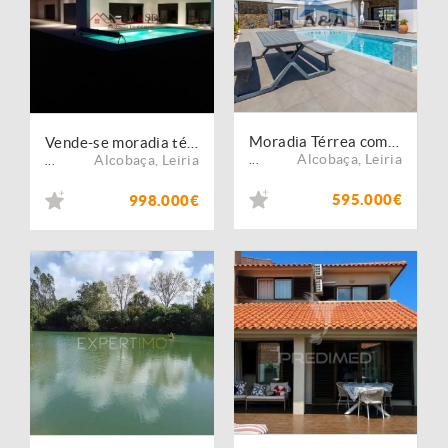
Moradia Térrea com Piscina Privativa a poucos Minutos da Nazaré
Vende-se moradia térrea com piscina, próximo da Nazaré.
Alcobaça
,
Leiria
Alcobaça
,
Leiria
...
...
595.000€
998.000€