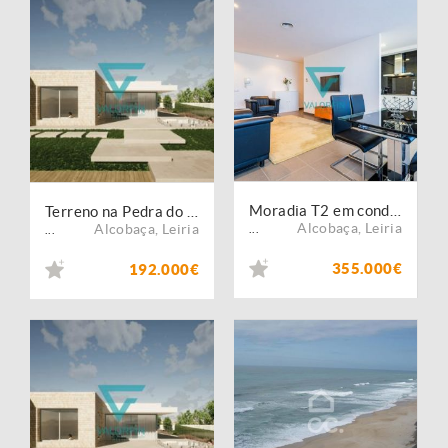
Moradia T2 em condomínio c/ Piscina - Praia Pedra do Ouro
Terreno na Pedra do Ouro com projeto aprovado
Alcobaça
,
Leiria
Alcobaça
,
Leiria
...
...
355.000€
192.000€