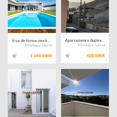
Apartamento duplex em prédio com piscina e vista mar
Viva de forma inteligente e eficiente em termos energéticos com aquecimento solar e piso radiante
Alcobaça
,
Leiria
Alcobaça
,
Leiria
...
...
420.000€
1.100.000€