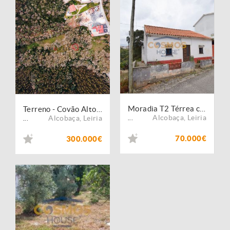
Moradia T2 Térrea c/ Anexos e 3600m2 de Terreno - 5 min Alcobaça
Terreno - Covão Alto - Aljubarrota
Alcobaça
,
Leiria
Alcobaça
,
Leiria
...
...
70.000€
300.000€