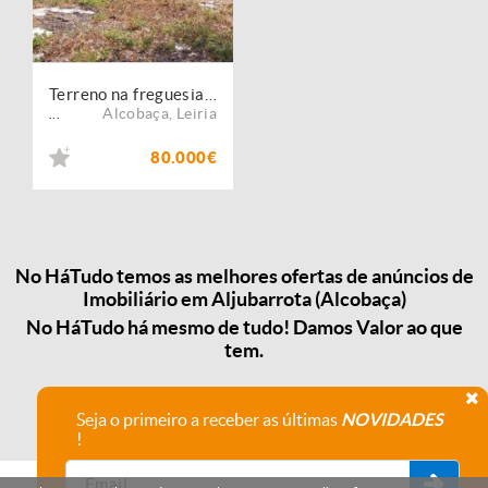
Terreno na freguesia de Aljubarrota
Alcobaça
,
Leiria
...
80.000€
No HáTudo temos as melhores ofertas de anúncios de
Imobiliário em Aljubarrota (Alcobaça)
No HáTudo há mesmo de tudo! Damos Valor ao que
tem.
Seja o primeiro a receber as últimas
NOVIDADES
!