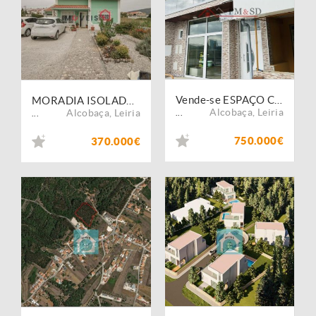
Vende-se ESPAÇO COMERCIAL - Alcobaça
MORADIA ISOLADA | ATAÍJA DE BAIXO
Alcobaça
,
Leiria
Alcobaça
,
Leiria
...
...
750.000€
370.000€