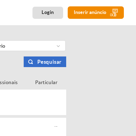
Login
Inserir anúncio
rio
Pesquisar
issionais
Particular
...