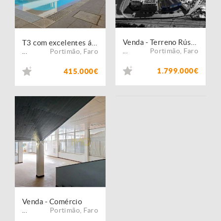
Venda - Terreno Rústico
T3 com excelentes áreas, suíte, varanda e garagem | Urbanização do Alto Alfarrobal Portimão
Portimão
,
Faro
Portimão
,
Faro
...
...
1.799.000€
415.000€
Venda - Comércio
Portimão
,
Faro
...