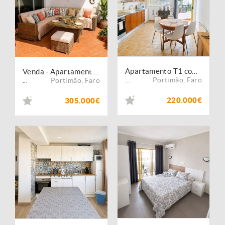
Apartamento T1 com Licença de Alojamento Local na Praia da Rocha
Venda - Apartamento - T1
Portimão
,
Faro
Portimão
,
Faro
...
...
220.000€
305.000€