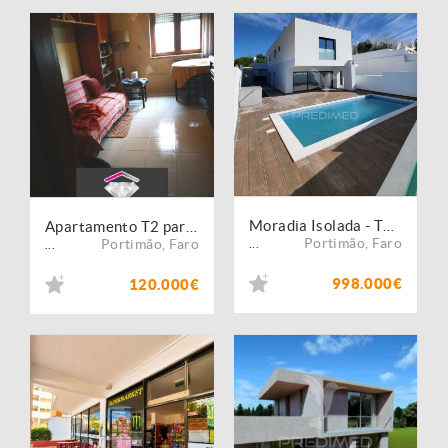
Moradia Isolada - T4 com piscina e garagem, aceita permuta
Apartamento T2 para venda com inquilino ? oportunidade de investimento em Portimão
Portimão
,
Faro
Portimão
,
Faro
...
...
998.000€
120.000€