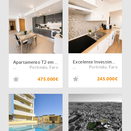
Excelente Investimento | T1 Remodelado em Portimão
Apartamento T2 em Condomínio c/ piscina - Portimão
Portimão
,
Faro
Portimão
,
Faro
...
...
245.000€
475.000€