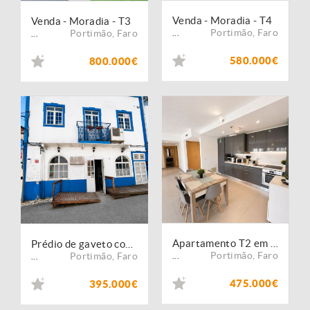
Venda - Moradia - T4
Venda - Moradia - T3
Portimão
,
Faro
Portimão
,
Faro
...
...
580.000€
800.000€
Apartamento T2 em Condomínio c/ piscina - Portimão
Prédio de gaveto com 150 m² no centro de Portimão ? ideal para investimento misto
Portimão
,
Faro
Portimão
,
Faro
...
...
475.000€
395.000€