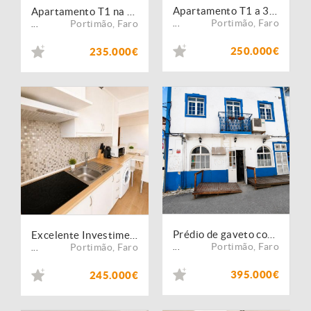
Apartamento T1 a 300 Metros da Praia da Rocha
Apartamento T1 na Praia da Rocha
Portimão
,
Faro
Portimão
,
Faro
...
...
250.000€
235.000€
Prédio de gaveto com 150 m² no centro de Portimão ? ideal para investimento misto
Excelente Investimento | T1 Remodelado em Portimão
Portimão
,
Faro
Portimão
,
Faro
...
...
395.000€
245.000€