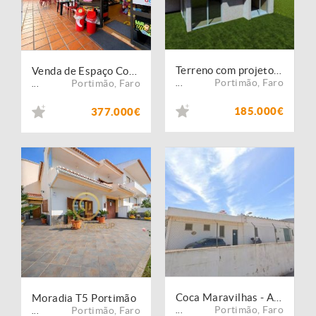
Terreno com projeto aprovado junto Oásis Parque
Venda de Espaço Comercial com Supermercado em Funcionamento na Praia da Rocha
Portimão
,
Faro
Portimão
,
Faro
...
...
185.000€
377.000€
Coca Maravilhas - Armazém
Moradia T5 Portimão
Portimão
,
Faro
Portimão
,
Faro
...
...