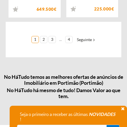
225.000€
649.500€
1
2
3
...
4
Seguinte
No HáTudo temos as melhores ofertas de anúncios de
Imobiliário em Portimão (Portimão)
No HáTudo há mesmo de tudo! Damos Valor ao que
tem.
Seja o primeiro a receber as últimas
NOVIDADES
!