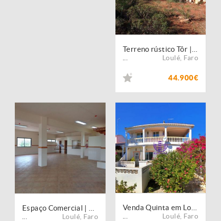
Terreno rústico Tôr | Loulé
Loulé
,
Faro
...
44.900€
Venda Quinta em Loule
Espaço Comercial | São Sebastião | Loulé
Loulé
,
Faro
Loulé
,
Faro
...
...