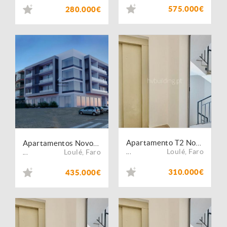
575.000€
280.000€
Apartamento T2 Novo localizado em Loulé
Apartamentos Novos T2 | S. Sebastião | Loulé
Loulé
,
Faro
Loulé
,
Faro
...
...
310.000€
435.000€