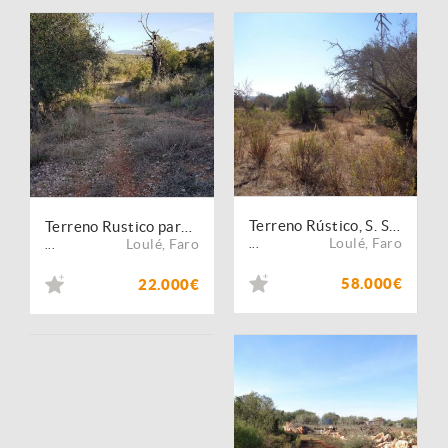
Terreno Rústico, S. Sebastião | Loulé
Terreno Rustico para Venda Rocha de Momprolé | São Sebastião | Loulé
Loulé
,
Faro
Loulé
,
Faro
...
...
58.000€
22.000€