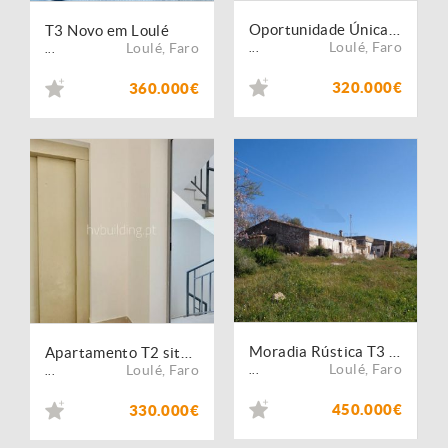
Oportunidade Única: Apartamento T2 situado no Coração do Algarve em Loulé
T3 Novo em Loulé
Loulé
,
Faro
Loulé
,
Faro
...
...
320.000€
360.000€
Moradia Rústica T3 com Terreno, em Vale Judeu, Loulé
Apartamento T2 situado no Coração do Algarve em Loulé
Loulé
,
Faro
Loulé
,
Faro
...
...
450.000€
330.000€