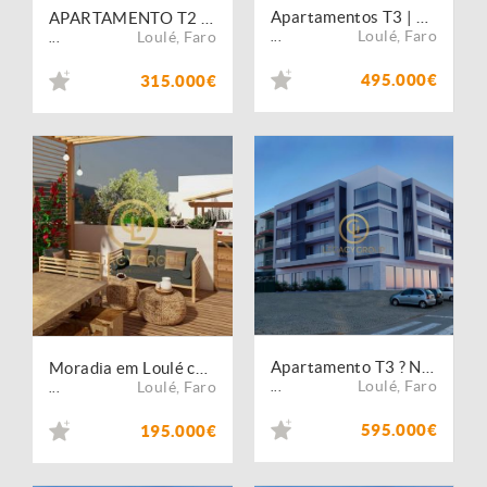
Apartamentos T3 | Garagem | S. Sebastião | Loulé
APARTAMENTO T2 + 1 | CENTRO LOULÉ | RENOVADO | COM PÁTEO
Loulé
,
Faro
Loulé
,
Faro
...
...
495.000€
315.000€
Apartamento T3 ? NOVA CONSTRUÇÃO EM LOULÉ
Moradia em Loulé com projeto aprovado
Loulé
,
Faro
Loulé
,
Faro
...
...
595.000€
195.000€