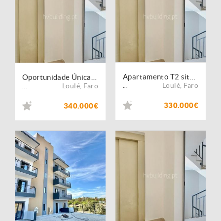
Apartamento T2 situado no coração do Algarve em Loulé
Oportunidade Única: Apartamento T2 situado no Coração do Algarve em Loulé!
Loulé
,
Faro
Loulé
,
Faro
...
...
330.000€
340.000€