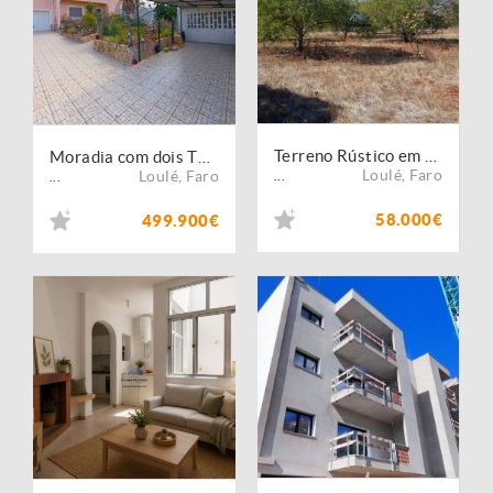
Terreno Rústico em Rocha de Momprolé | S. Sebastião | Loulé
Moradia com dois T3 ? Vale Judeu, Loulé
Loulé
,
Faro
Loulé
,
Faro
...
...
58.000€
499.900€