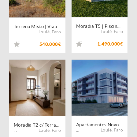
Moradia T5 | Piscina | Vista Mar | Terreno Grande | Vale Telheiro | Loulé
Terreno Misto | Viabilidade Construção | Vale Judeu | Loulé
Loulé
,
Faro
Loulé
,
Faro
...
...
1.490.000€
540.000€
Apartamentos Novos T3 | S. Sebastião | Loulé
Moradia T2 c/ Terraço | Zona Histórica Loulé | S. Sebastião | Loulé
Loulé
,
Faro
Loulé
,
Faro
...
...