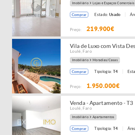
Imobiliário
Lojas e Espaços Comerciais
Estado:
Usado
Ár
Comprar
219.900€
Preço:
Vila de Luxo com Vista D
Loulé
,
Faro
Imobiliário
Moradias/Casas
Tipologia:
T4
Est
Comprar
1.950.000€
Preço:
Venda - Apartamento - T3
Loulé
,
Faro
Imobiliário
Apartamentos
Tipologia:
T4
Área
Comprar