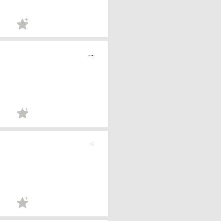
...
...