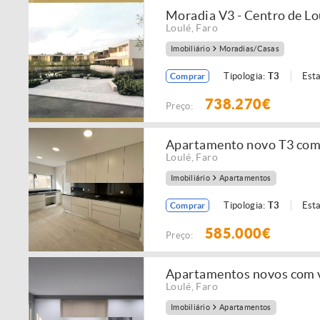
Moradia V3 - Centro de Lo
Loulé
,
Faro
Imobiliário
Moradias/Casas
Tipologia:
T3
Est
Comprar
738.270€
Preço:
Apartamento novo T3 com 
Loulé
,
Faro
Imobiliário
Apartamentos
Tipologia:
T3
Est
Comprar
585.000€
Preço:
Apartamentos novos com v
Loulé
,
Faro
Imobiliário
Apartamentos