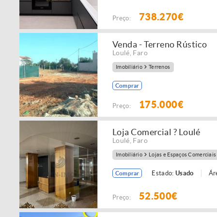
738.270€
Preço:
Venda - Terreno Rústico
Loulé
,
Faro
Imobiliário
Terrenos
Comprar
175.000€
Preço:
Loja Comercial ? Loulé
Loulé
,
Faro
Imobiliário
Lojas e Espaços Comerciais
Estado:
Usado
Ár
Comprar
52.500€
Preço: