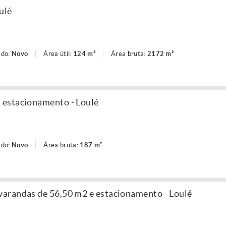
ulé
ado:
Novo
Área útil:
124 m²
Área bruta:
2172 m²
estacionamento - Loulé
ado:
Novo
Área bruta:
187 m²
arandas de 56,50 m2 e estacionamento - Loulé