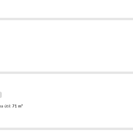
ea útil:
71 m²