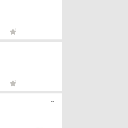
...
...