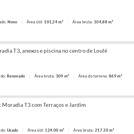
ado:
Novo
Área útil:
101,24 m²
Área bruta:
104,88 m²
adia T3, anexos e piscina no centro de Loulé
ado:
Renovado
Área bruta:
309 m²
Área do terreno:
869 m²
 Moradia T3 com Terraços e Jardim
ado:
Usado
Área útil:
124.00 m²
Área bruta:
217.20 m²