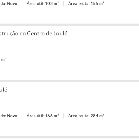
ado:
Novo
Área útil:
103 m²
Área bruta:
155 m²
strução no Centro de Loulé
 m²
ulé
ado:
Novo
Área útil:
166 m²
Área bruta:
284 m²