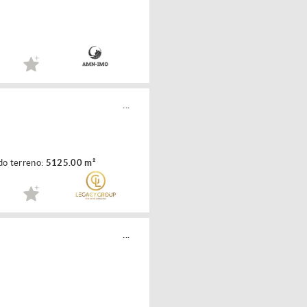
...
do terreno:
5125.00 m²
...