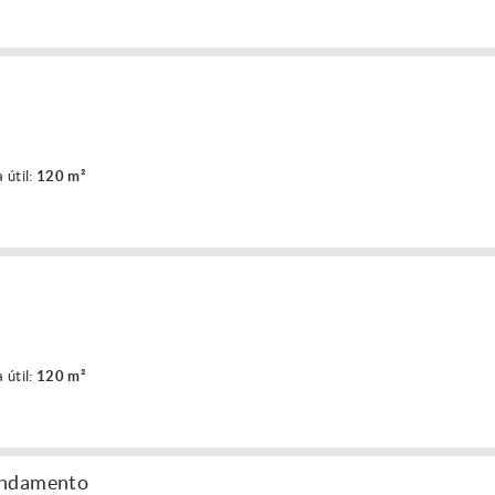
 útil:
120 m²
 útil:
120 m²
endamento