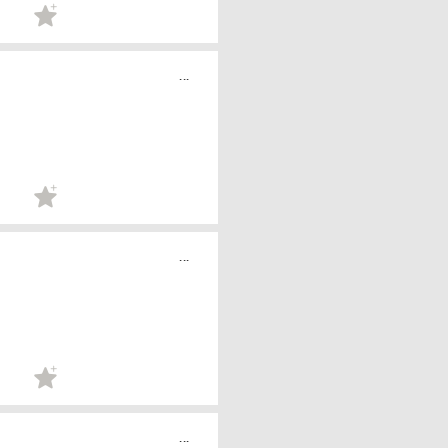
...
...
...