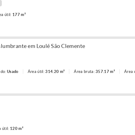
ea útil:
177 m²
eslumbrante em Loulé São Clemente
ado:
Usado
Área útil:
314.20 m²
Área bruta:
357.17 m²
Área 
 útil:
120 m²