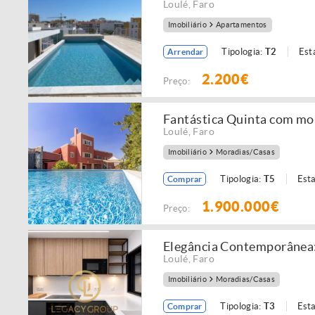
Loulé
,
Faro
Imobiliário
Apartamentos
Tipologia:
T2
Est
Arrendar
2.200€
Preço:
Fantástica Quinta com mor
Loulé
,
Faro
Imobiliário
Moradias/Casas
Tipologia:
T5
Est
Comprar
1.900.000€
Preço:
Elegância Contemporânea:
Loulé
,
Faro
Imobiliário
Moradias/Casas
Tipologia:
T3
Est
Comprar