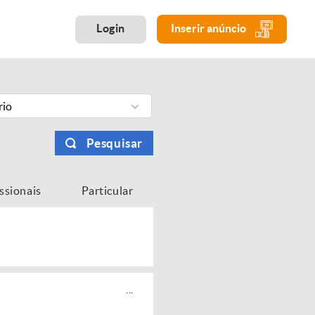
Login
Inserir anúncio
rio
Pesquisar
issionais
Particular
...