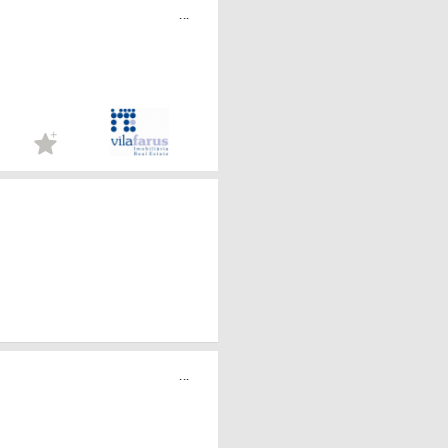
...
...