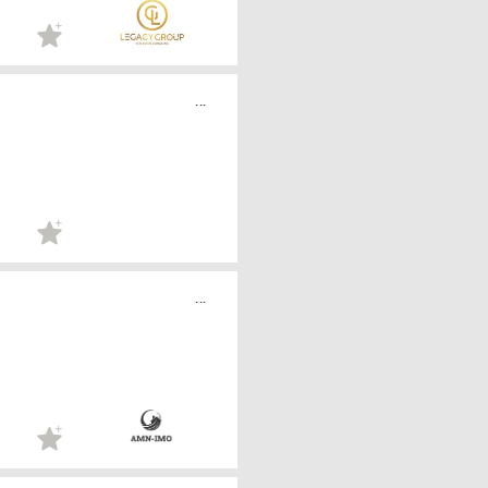
...
...