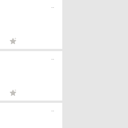
...
...
...