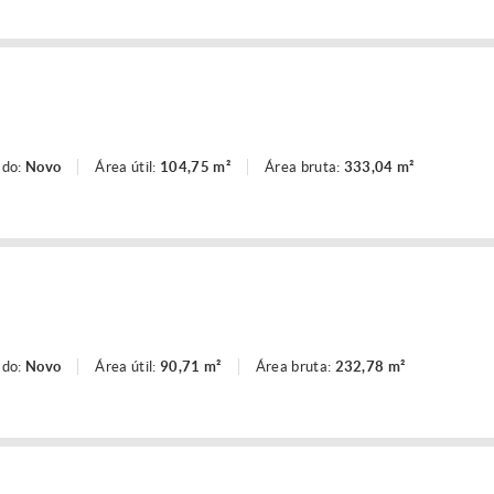
ado:
Novo
Área útil:
104,75 m²
Área bruta:
333,04 m²
ado:
Novo
Área útil:
90,71 m²
Área bruta:
232,78 m²