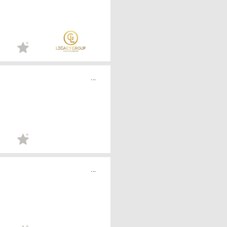
...
...