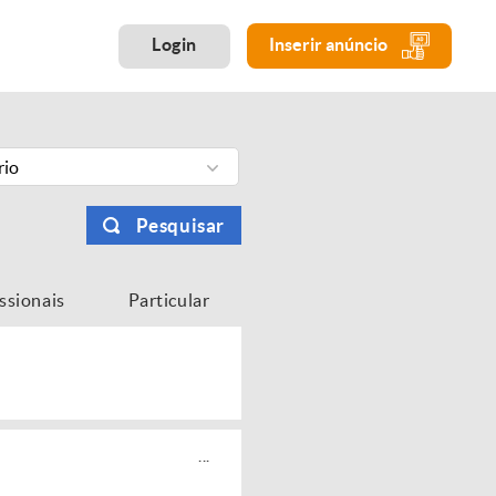
Login
Inserir anúncio
rio
Pesquisar
issionais
Particular
...