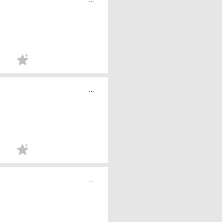
...
...