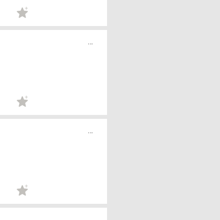
...
...
...