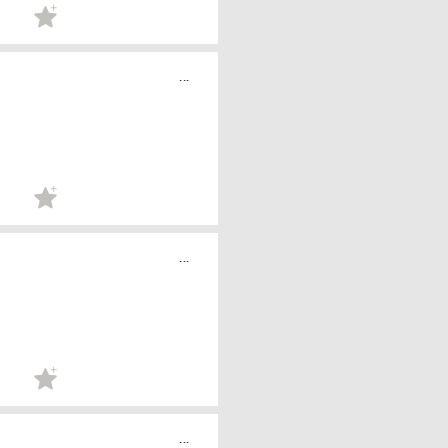
...
...
...