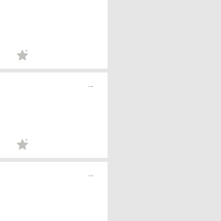
...
...