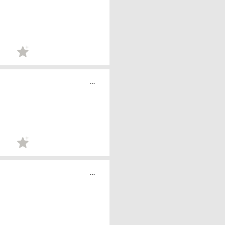
...
...