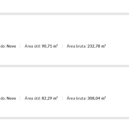
ado:
Novo
Área útil:
90,71 m²
Área bruta:
232,78 m²
ado:
Novo
Área útil:
82,29 m²
Área bruta:
308,04 m²