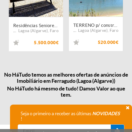
TERRENO p/ construção 8 apartamentos. Portugal, Algarve, Lagoa.
Residências Seniores assistidas, Projeto para construção. Portugal, Algarve, Lagoa.
Lagoa (Algarve)
,
Faro
Lagoa (Algarve)
,
Faro
...
...
520.000€
5.500.000€
No HáTudo temos as melhores ofertas de anúncios de
Imobiliário em Ferragudo (Lagoa (Algarve))
No HáTudo há mesmo de tudo! Damos Valor ao que
tem.
Seja o primeiro a receber as últimas
NOVIDADES
!