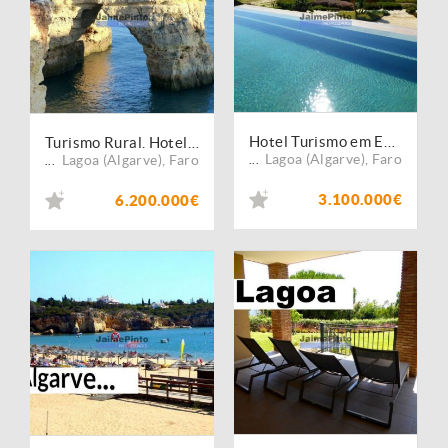
Hotel Turismo em Espaço Rural aprovado p/ construção. Portugal, Algarve, Lagoa.
Turismo Rural. Hotel 95 quartos. Projeto Aprovado. Ferragudo, Algarve, Portugal.
Lagoa (Algarve)
,
Faro
Lagoa (Algarve)
,
Faro
...
...
3.100.000€
6.200.000€