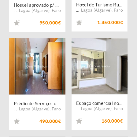
Hotel de Turismo Rural aprovado p/ 41 quartos. Portugal, Algarve, Lagoa.
Hostel aprovado p/ construção, 20 quartos. Portugal, Ferragudo, Algarve.
Lagoa (Algarve)
,
Faro
Lagoa (Algarve)
,
Faro
...
...
1.450.000€
950.000€
Espaço comercial no centro de Ferragudo em edifício de prestígio
Prédio de Serviços com benfeitorias no centro de Ferragudo
Lagoa (Algarve)
,
Faro
Lagoa (Algarve)
,
Faro
...
...
160.000€
490.000€