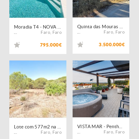
Quinta das Mouras ? Faro
Moradia T4 - NOVA c/piscina - Montenegro
Faro
,
Faro
Faro
,
Faro
...
...
3.500.000€
795.000€
VISTA MAR - Penthouse T3 com fantástico terraço - Faro
Lote com 577m2 na zona das Gambelas para moradia independente
Faro
,
Faro
Faro
,
Faro
...
...