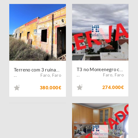
T3 no Montenegro com garagem para dois carros
Terreno com 3 ruínas nas Gambelas
Faro
,
Faro
Faro
,
Faro
...
...
274.000€
380.000€