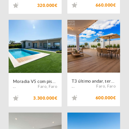
660.000€
320.000€
T3 último andar, terraço privado c/ 138 m2- Montenegro,Faro
Moradia V5 com piscina e garagem - Condomínio de Luxo, Faro
Faro
,
Faro
Faro
,
Faro
...
...
600.000€
3.300.000€