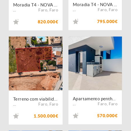
Moradia T4 - NOVA c/piscina - Montenegro
Moradia T4 - NOVA c/piscina - Montenegro
Faro
,
Faro
Faro
,
Faro
...
...
795.000€
820.000€
Apartamento penthouse T3 com 76.31m2 de terraço - Montenegro, Faro
Terreno com viabilidade para 3 moradias T5 em Montenegro, Faro
Faro
,
Faro
Faro
,
Faro
...
...
570.000€
1.500.000€