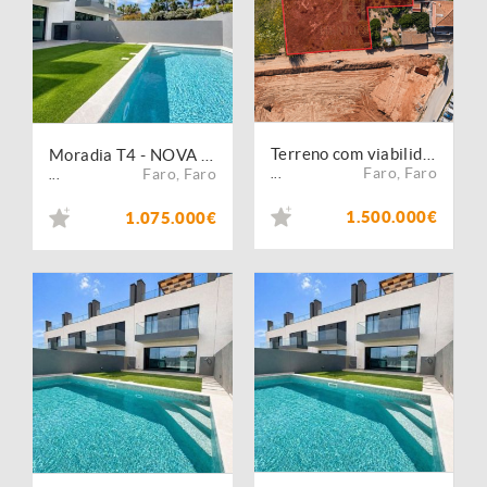
Terreno com viabilidade para 3 moradias T5 em Montenegro, Faro
Moradia T4 - NOVA c/piscina - Montenegro
Faro
,
Faro
Faro
,
Faro
...
...
1.500.000€
1.075.000€