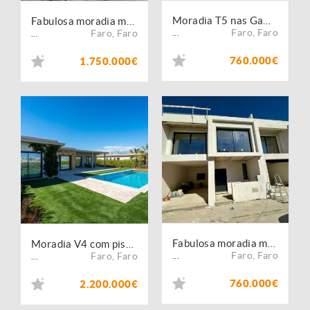
Moradia T5 nas Gambelas, Montenegro, Faro
Fabulosa moradia moderna com vistas amplas e piscina - Faro
Faro
,
Faro
Faro
,
Faro
...
...
760.000€
1.750.000€
Fabulosa moradia moderna V4 com garagem e piscina - Faro
Moradia V4 com piscina e garagem - Condomínio de Luxo, Faro
Faro
,
Faro
Faro
,
Faro
...
...
760.000€
2.200.000€