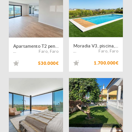
Moradia V3, piscina, garagem, condomínio de luxo Faro
Apartamento T2 penthouse com terraço privativo na cobertura
Faro
,
Faro
Faro
,
Faro
...
...
1.700.000€
530.000€