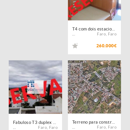
T4 com dois estacionamentos e arrecadação
Faro
,
Faro
...
260.000€
Terreno para construção (Faro / Gambelas).
Fabuloso T3 duplex com Box para dois carros
Faro
,
Faro
Faro
,
Faro
...
...