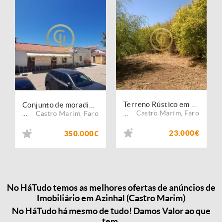
Terreno Rústico em Azinhal
Conjunto de moradia Azinhal / Castro Marim
Castro Marim
,
Faro
Castro Marim
,
Faro
...
...
23.000€
350.000€
No HáTudo temos as melhores ofertas de anúncios de
Imobiliário em Azinhal (Castro Marim)
No HáTudo há mesmo de tudo! Damos Valor ao que
tem.