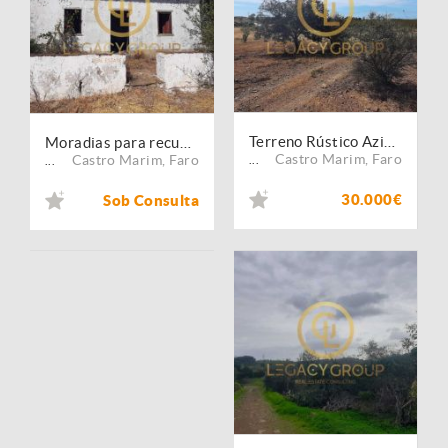
Terreno Rústico Azinhal / Castro Marim
Moradias para recuperar - Corte Gago - Castro Marim
Castro Marim
,
Faro
Castro Marim
,
Faro
...
...
30.000€
Sob Consulta