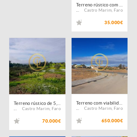
Terreno rústico com 2,11 hectares em Azinhal
Castro Marim
,
Faro
...
35.000€
Terreno com viabilidade de construção ? Azinhal | Castro Marim
Terreno rústico de 5,3 hectares em Azinhal
Castro Marim
,
Faro
Castro Marim
,
Faro
...
...
650.000€
70.000€