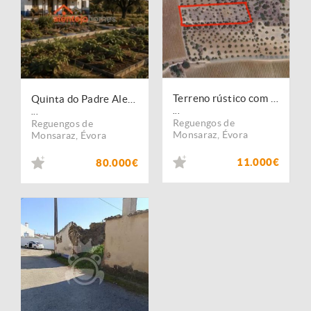
Terreno rústico com Olival em Campinho
Quinta do Padre Alexandre
...
...
Reguengos de
Reguengos de
Monsaraz
,
Évora
Monsaraz
,
Évora
11.000€
80.000€