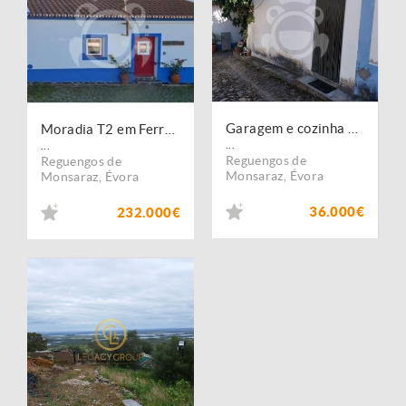
Garagem e cozinha para venda em Outeiro - Monsaraz
Moradia T2 em Ferragudo - Monsaraz
...
...
Reguengos de
Reguengos de
Monsaraz
,
Évora
Monsaraz
,
Évora
36.000€
232.000€