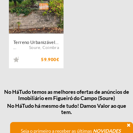
Terreno Urbanizável com Poço e Árvores de Fruto em Soure!
Soure
,
Coimbra
...
59.900€
No HáTudo temos as melhores ofertas de anúncios de
Imobiliário em Figueiró do Campo (Soure)
No HáTudo há mesmo de tudo! Damos Valor ao que
tem.
Seja o primeiro a receber as últimas
NOVIDADES