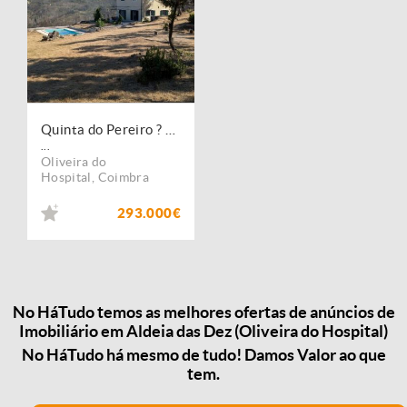
Quinta do Pereiro ? onde a tranquilidade moderna, a natureza pura e as vistas panorâmicas se unem.
...
Oliveira do
Hospital
,
Coimbra
293.000€
No HáTudo temos as melhores ofertas de anúncios de
Imobiliário em Aldeia das Dez (Oliveira do Hospital)
No HáTudo há mesmo de tudo! Damos Valor ao que
tem.