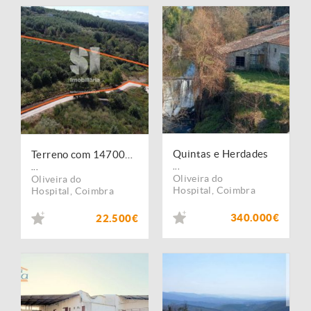
Quintas e Herdades
Terreno com 14700m2 em Bobadela
...
...
Oliveira do
Oliveira do
Hospital
,
Coimbra
Hospital
,
Coimbra
340.000€
22.500€