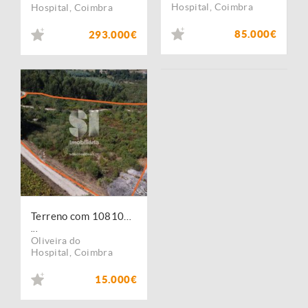
Hospital
,
Coimbra
Hospital
,
Coimbra
85.000€
293.000€
Terreno com 10810m2 em Bobadela
...
Oliveira do
Hospital
,
Coimbra
15.000€