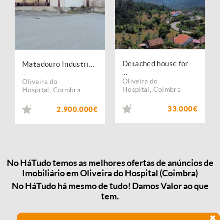
Detached house for restoration in Campo
Matadouro Industrial no distrito de Coimbra equipado Pronto a laborar
...
...
Oliveira do
Oliveira do
Hospital
,
Coimbra
Hospital
,
Coimbra
33.000€
2.900.000€
No HáTudo temos as melhores ofertas de anúncios de
Imobiliário em Oliveira do Hospital (Coimbra)
No HáTudo há mesmo de tudo! Damos Valor ao que
tem.