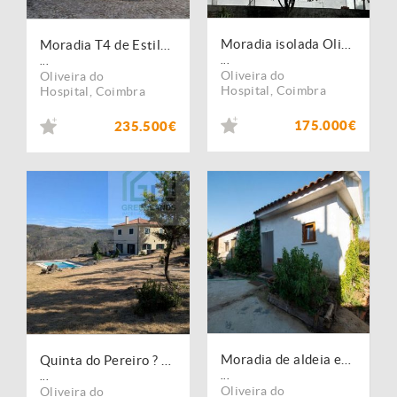
Moradia isolada Oliveira do Hospital
Moradia T4 de Estilo Rústico em Vila Franca da Beira
...
...
Oliveira do
Oliveira do
Hospital
,
Coimbra
Hospital
,
Coimbra
175.000€
235.500€
Moradia de aldeia em granito com pátio e uma ruína
Quinta do Pereiro ? onde a tranquilidade moderna, a natureza pura e as vistas panorâmicas se unem.
...
...
Oliveira do
Oliveira do