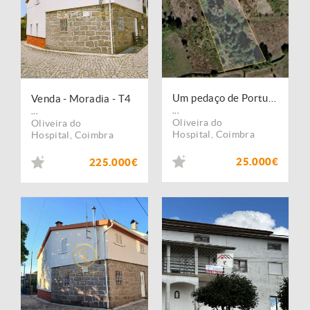
Um pedaço de Portugal para sonhar
Venda - Moradia - T4
...
...
Oliveira do
Oliveira do
Hospital
,
Coimbra
Hospital
,
Coimbra
25.000€
225.000€