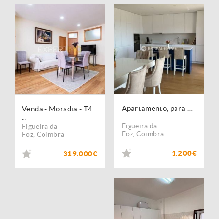
Apartamento, para arrendamento, Figueira da Foz - Buarcos
Venda - Moradia - T4
...
...
Figueira da
Figueira da
Foz
,
Coimbra
Foz
,
Coimbra
1.200€
319.000€