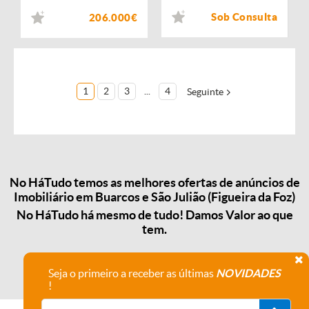
Sob Consulta
206.000€
1
2
3
...
4
Seguinte
No HáTudo temos as melhores ofertas de anúncios de
Imobiliário em Buarcos e São Julião (Figueira da Foz)
No HáTudo há mesmo de tudo! Damos Valor ao que
tem.
Seja o primeiro a receber as últimas
NOVIDADES
!