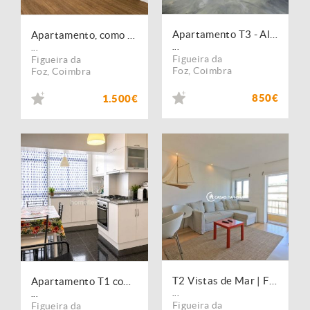
Apartamento T3 - Alto do Forno!
Apartamento, como novo, para arrendamento, Figueira da Foz - Buarcos
...
...
Figueira da
Figueira da
Foz
,
Coimbra
Foz
,
Coimbra
850€
1.500€
T2 Vistas de Mar | Figueira da Foz | 2 varandas
Apartamento T1 com terraço, no coração de Buarcos!
...
...
Figueira da
Figueira da