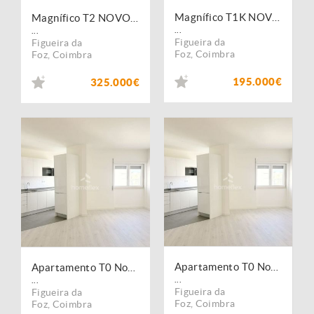
Magnífico T1K NOVO, com piscina panorâmica, na Foz Village!
Magnífico T2 NOVO, com piscina panorâmica, na Foz Village!
...
...
Figueira da
Figueira da
Foz
,
Coimbra
Foz
,
Coimbra
195.000€
325.000€
Apartamento T0 Novo com parqueamento, no Bairro Novo!
Apartamento T0 Novo com parqueamento, no Bairro Novo!
...
...
Figueira da
Figueira da
Foz
,
Coimbra
Foz
,
Coimbra