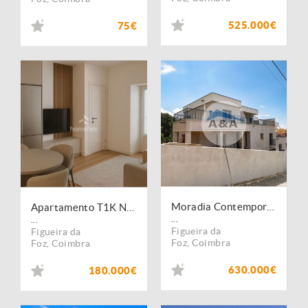
525.000€
75€
Moradia Contemporânea com Vista Mar em Buarcos ? Figueira da Foz
Apartamento T1K Novo, junto à Marina!
...
...
Figueira da
Figueira da
Foz
,
Coimbra
Foz
,
Coimbra
630.000€
180.000€