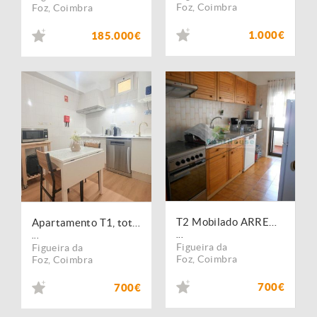
Foz
,
Coimbra
Foz
,
Coimbra
1.000€
185.000€
T2 Mobilado ARRENDAMENTO DE SETEMBRO A 30 JUNHO.
Apartamento T1, totalmente mobilado, em Buarcos!
...
...
Figueira da
Figueira da
Foz
,
Coimbra
Foz
,
Coimbra
700€
700€