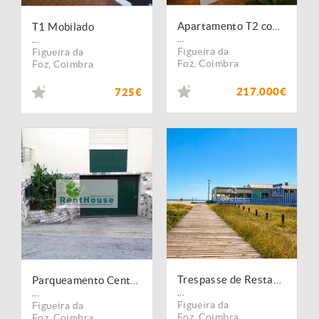
Apartamento T2 com Arrumo
T1 Mobilado
...
...
Figueira da
Figueira da
Foz
,
Coimbra
Foz
,
Coimbra
217.000€
725€
Trespasse de Restaurante/Bar com concessão de praia!
Parqueamento Central
...
...
Figueira da
Figueira da
Foz
,
Coimbra
Foz
,
Coimbra