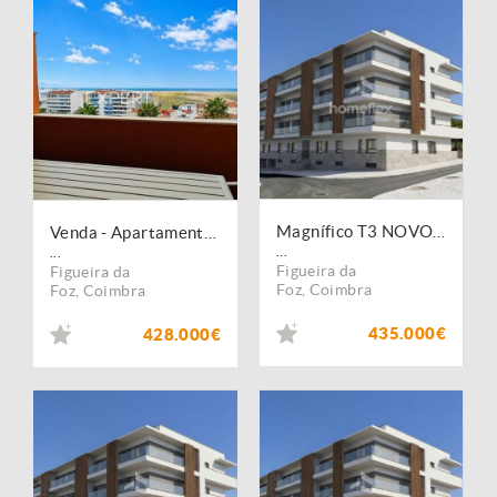
Magnífico T3 NOVO, com piscina panorâmica, na Foz Village!
Venda - Apartamento - T3
...
...
Figueira da
Figueira da
Foz
,
Coimbra
Foz
,
Coimbra
435.000€
428.000€