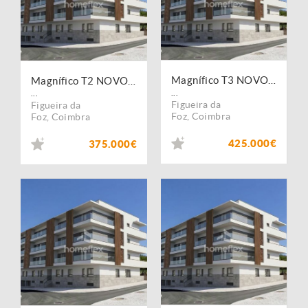
Magnífico T3 NOVO, com piscina panorâmica, na Foz Village!
Magnífico T2 NOVO, com piscina panorâmica, na Foz Village!
...
...
Figueira da
Figueira da
Foz
,
Coimbra
Foz
,
Coimbra
425.000€
375.000€