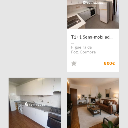
T1+1 Semi-mobilado junto á Praia
...
Figueira da
Foz
,
Coimbra
800€