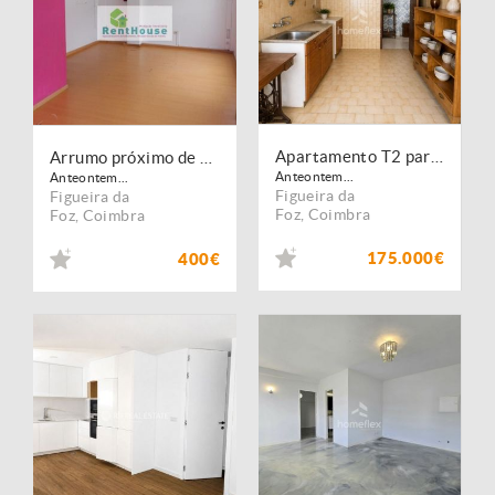
Apartamento T2 para Remodelação / Excelente oportunidade de investimento!
Arrumo próximo de escolas
Anteontem...
Anteontem...
Figueira da
Figueira da
Foz
,
Coimbra
Foz
,
Coimbra
175.000€
400€