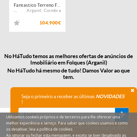
Fantastico Terreno Folques-Arganil
Arganil
,
Coimbra
...
104.900€
No HáTudo temos as melhores ofertas de anúncios de
Imobiliário em Folques (Arganil)
No HáTudo há mesmo de tudo! Damos Valor ao que
tem.
Seja o primeiro a receber as últimas
NOVIDADES
!
Utilizamos cookies próprios e de terceiros para lhe oferecer uma
melhor experiência e serviço. Para saber que cookies usamos e como
Declaro que compreendi e aceito a
Política de privacidade
os desativar, leia a política de cookies.
do HáTudo.
Ao ignorar ou fechar esta mensagem, e exceto se tiver desativado as