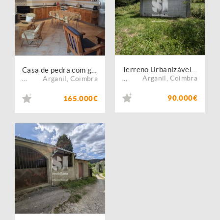
Terreno Urbanizável em Arganil
Casa de pedra com garagem em Portela do Alqueve - Folques
Arganil
,
Coimbra
Arganil
,
Coimbra
...
...
90.000€
165.000€