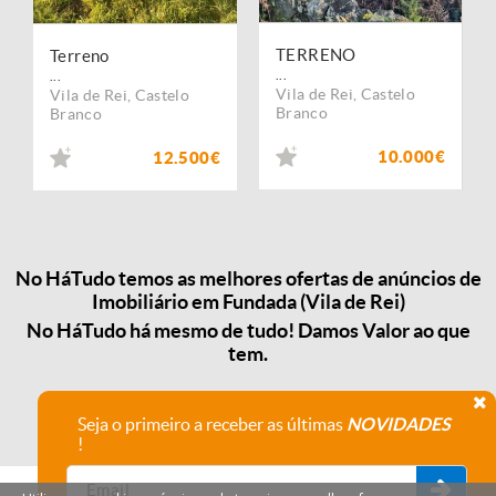
TERRENO
Terreno
...
...
Vila de Rei
,
Castelo
Vila de Rei
,
Castelo
Branco
Branco
10.000€
12.500€
No HáTudo temos as melhores ofertas de anúncios de
Imobiliário em Fundada (Vila de Rei)
No HáTudo há mesmo de tudo! Damos Valor ao que
tem.
Seja o primeiro a receber as últimas
NOVIDADES
!