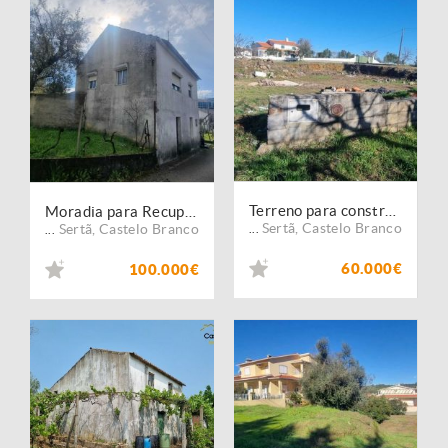
Terreno para construção
Moradia para Recuperar
Sertã
,
Castelo Branco
Sertã
,
Castelo Branco
...
...
60.000€
100.000€