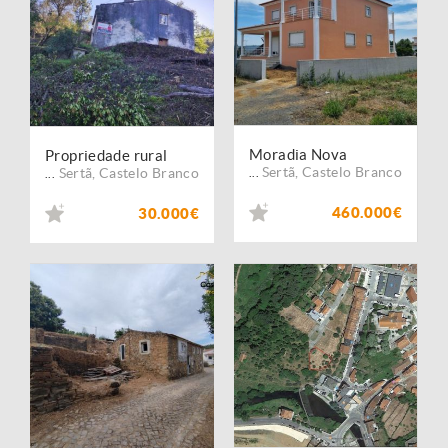
Moradia Nova
Propriedade rural
Sertã
,
Castelo Branco
Sertã
,
Castelo Branco
...
...
460.000€
30.000€