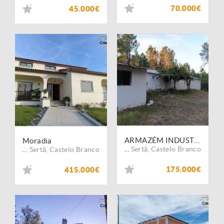
70.000€
45.000€
ARMAZÉM INDUSTRIAL
Moradia
Sertã
,
Castelo Branco
Sertã
,
Castelo Branco
...
...
175.000€
415.000€