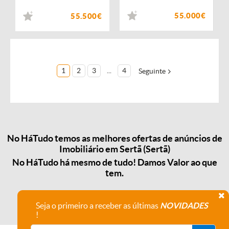
55.000€
55.500€
1
2
3
...
4
Seguinte
No HáTudo temos as melhores ofertas de anúncios de
Imobiliário em Sertã (Sertã)
No HáTudo há mesmo de tudo! Damos Valor ao que
tem.
Seja o primeiro a receber as últimas
NOVIDADES
!