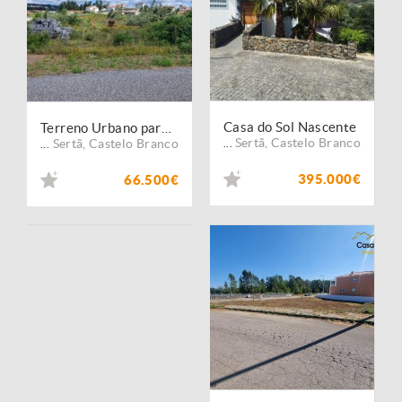
Casa do Sol Nascente
Terreno Urbano para Construção
Sertã
,
Castelo Branco
Sertã
,
Castelo Branco
...
...
395.000€
66.500€