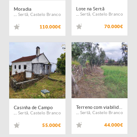
Lote na Sertã
Moradia
Sertã
,
Castelo Branco
Sertã
,
Castelo Branco
...
...
70.000€
110.000€
Terreno com viabilidade de construção
Casinha de Campo
Sertã
,
Castelo Branco
Sertã
,
Castelo Branco
...
...
44.000€
55.000€