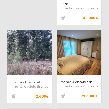
Lote
Sertã
,
Castelo Branco
...
45.000€
moradia encantada junto da natureza e pequeno ribeiro
Terreno Florestal
Sertã
,
Castelo Branco
Sertã
,
Castelo Branco
...
...
299.000€
2.600€