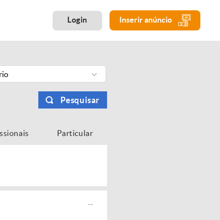
Login
Inserir anúncio
rio
Pesquisar
issionais
Particular
...