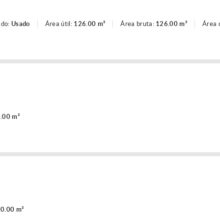
ado:
Usado
Área útil:
126.00 m²
Área bruta:
126.00 m²
Área 
.00 m²
0.00 m²