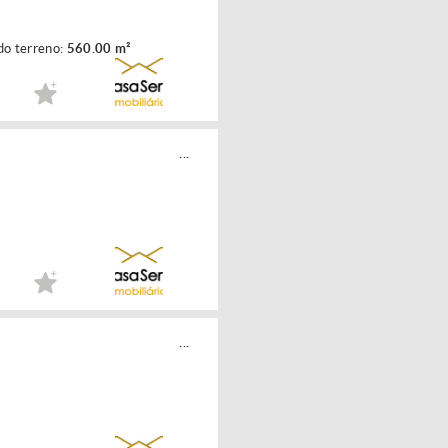
do terreno:
560.00 m²
...
...