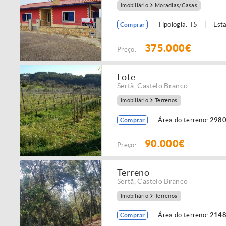
Imobiliário
Moradias/Casas
Tipologia:
T5
Est
Comprar
375.000€
Preço:
Lote
Sertã
,
Castelo Branco
Imobiliário
Terrenos
Área do terreno:
2980
Comprar
90.000€
Preço:
Terreno
Sertã
,
Castelo Branco
Imobiliário
Terrenos
Área do terreno:
2148
Comprar