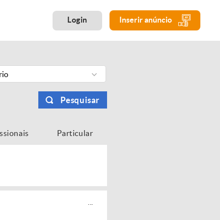
Login
Inserir anúncio
rio
Pesquisar
issionais
Particular
...