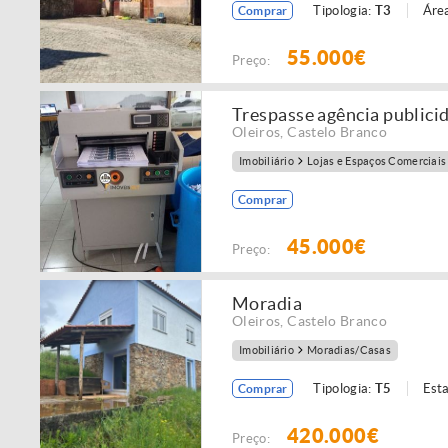
Tipologia:
T3
Área
Comprar
55.000€
Preço:
Trespasse agência publici
Oleiros
,
Castelo Branco
Imobiliário
Lojas e Espaços Comerciais
Comprar
45.000€
Preço:
Moradia
Oleiros
,
Castelo Branco
Imobiliário
Moradias/Casas
Tipologia:
T5
Est
Comprar
420.000€
Preço: