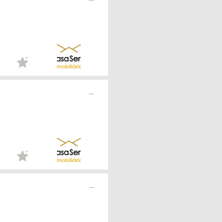
...
...