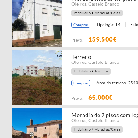
Oleiros
,
Castelo Branco
Imobiliário
Moradias/Casas
Tipologia:
T4
Est
Comprar
159.500€
Preço:
Terreno
Oleiros
,
Castelo Branco
Imobiliário
Terrenos
Área do terreno:
2540
Comprar
65.000€
Preço:
Moradia de 2 pisos com lo
Oleiros
,
Castelo Branco
Imobiliário
Moradias/Casas