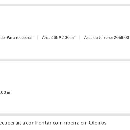
ado:
Para recuperar
Área útil:
92.00 m²
Área do terreno:
2068.00
.00 m²
ecuperar, a confrontar com ribeira em Oleiros