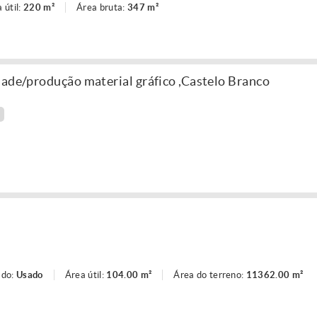
 útil:
220 m²
Área bruta:
347 m²
dade/produção material gráfico ,Castelo Branco
ado:
Usado
Área útil:
104.00 m²
Área do terreno:
11362.00 m²