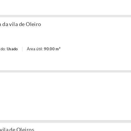
 da vila de Oleiro
ado:
Usado
Área útil:
90.00 m²
vila de Oleiros