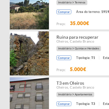
Imobiliário
Terrenos
Área do terreno:
1919
Comprar
35.000€
Preço:
Ruina para recuperar
Oleiros
,
Castelo Branco
Imobiliário
Quintas e Herdades
Tipologia:
T1
Est
Comprar
5.000€
Preço:
T3 em Oleiros
Oleiros
,
Castelo Branco
Imobiliário
Apartamentos
Tipologia:
T3
Est
Comprar