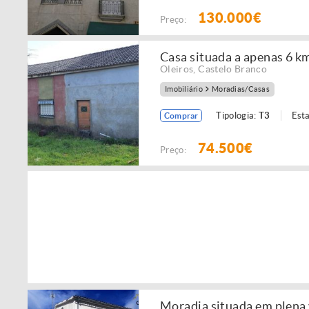
130.000€
Preço:
Casa situada a apenas 6 km
Oleiros
,
Castelo Branco
Imobiliário
Moradias/Casas
Tipologia:
T3
Est
Comprar
74.500€
Preço:
Moradia situada em plena 