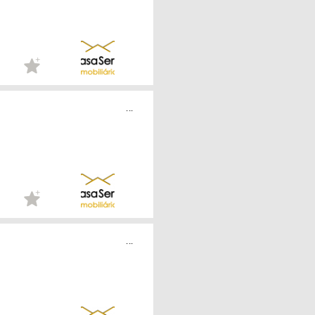
...
...