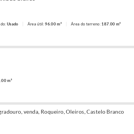
ado:
Usado
Área útil:
96.00 m²
Área do terreno:
187.00 m²
.00 m²
gradouro, venda, Roqueiro, Oleiros, Castelo Branco