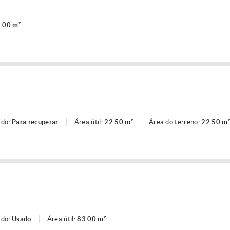
.00 m²
ado:
Para recuperar
Área útil:
22.50 m²
Área do terreno:
22.50 m²
ado:
Usado
Área útil:
83.00 m²