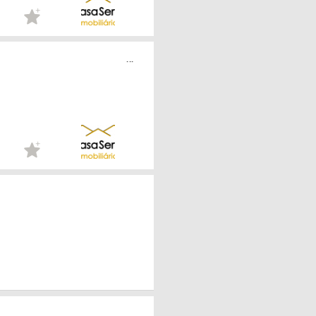
...
...