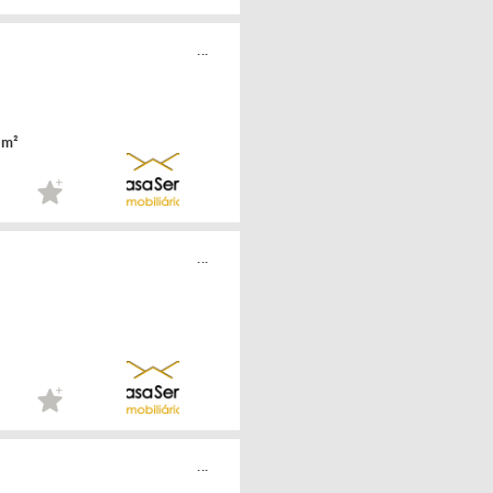
...
 m²
...
...