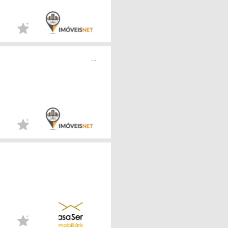
...
...