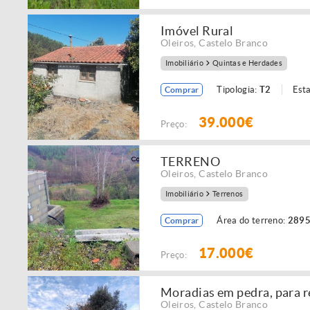
Imóvel Rural
Oleiros
,
Castelo Branco
Imobiliário
Quintas e Herdades
Tipologia:
T2
Est
Comprar
39.000€
Preço:
TERRENO
Oleiros
,
Castelo Branco
Imobiliário
Terrenos
Área do terreno:
2895
Comprar
17.000€
Preço:
Moradias em pedra, para r
Oleiros
,
Castelo Branco