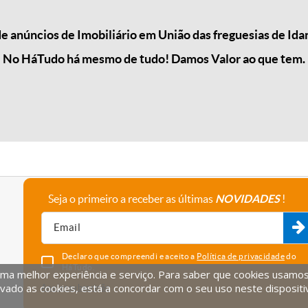
 anúncios de Imobiliário em União das freguesias de Id
No HáTudo há mesmo de tudo! Damos Valor ao que tem.
Seja o primeiro a receber as últimas
NOVIDADES
!
A empresa
Fale connosco
Recrutamento
Parceiros
Declaro que compreendi e aceito a
Política de privacidade
do
HáTudo.
uma melhor experiência e serviço. Para saber que cookies usamos e
vado as cookies, está a concordar com o seu uso neste dispositi
Anular subscrição