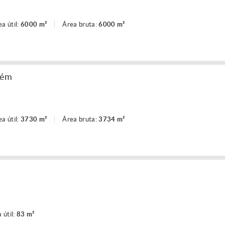
ea útil:
6000 m²
Área bruta:
6000 m²
zém
ea útil:
3730 m²
Área bruta:
3734 m²
 útil:
83 m²