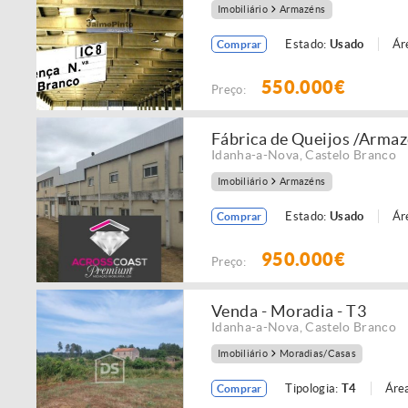
Imobiliário
Armazéns
Estado:
Usado
Ár
Comprar
550.000€
Preço:
Fábrica de Queijos /Arma
Idanha-a-Nova
,
Castelo Branco
Imobiliário
Armazéns
Estado:
Usado
Ár
Comprar
950.000€
Preço:
Venda - Moradia - T3
Idanha-a-Nova
,
Castelo Branco
Imobiliário
Moradias/Casas
Tipologia:
T4
Área
Comprar