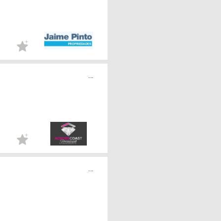
...
...