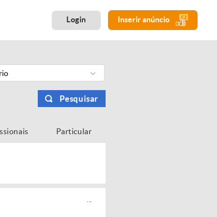
Login
Inserir anúncio
rio
Pesquisar
issionais
Particular
...