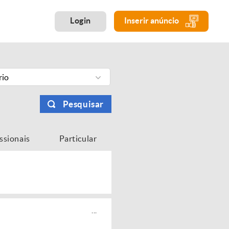
Login
Inserir anúncio
rio
Pesquisar
issionais
Particular
...