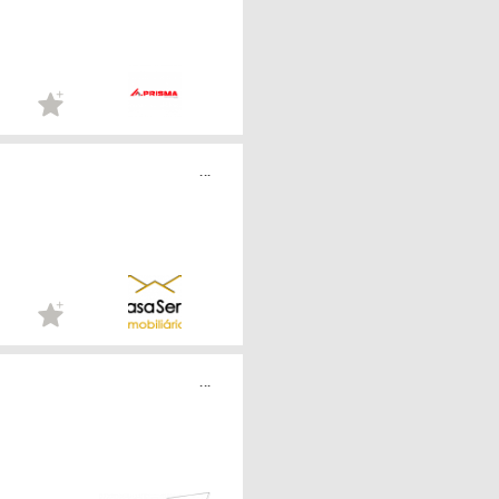
...
...