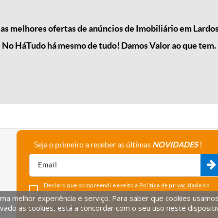
s melhores ofertas de anúncios de Imobiliário em Lardos
No HáTudo há mesmo de tudo! Damos Valor ao que tem.
Seja o primeiro a receber as últimas
NOVIDADES
!
A empresa
Fale connosco
Recrutamento
Parceiros
Declaro que compreendi e aceito a
Política de privacidade
do
HáTudo.
uma melhor experiência e serviço. Para saber que cookies usamos e
vado as cookies, está a concordar com o seu uso neste dispositi
Anular subscrição