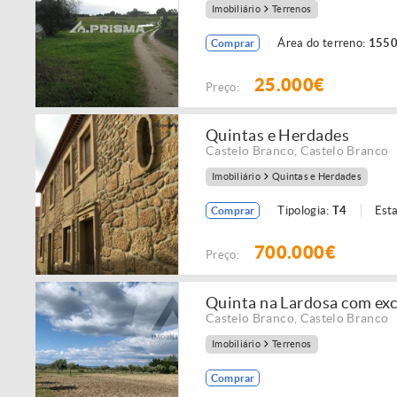
Imobiliário
Terrenos
Área do terreno:
1550
Comprar
25.000€
Preço:
Quintas e Herdades
Castelo Branco
,
Castelo Branco
Imobiliário
Quintas e Herdades
Tipologia:
T4
Est
Comprar
700.000€
Preço:
Quinta na Lardosa com exc
Castelo Branco
,
Castelo Branco
Imobiliário
Terrenos
Comprar