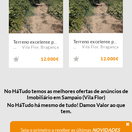
Terreno excelente para horta - Vale da Vilariça
Terreno excelente para horta - Vale da Vilariça
Vila Flor
,
Bragança
Vila Flor
,
Bragança
...
...
12.000€
12.000€
No HáTudo temos as melhores ofertas de anúncios de
Imobiliário em Sampaio (Vila Flor)
No HáTudo há mesmo de tudo! Damos Valor ao que
tem.
Seja o primeiro a receber as últimas
NOVIDADES